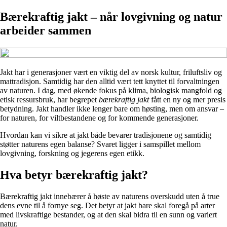
Bærekraftig jakt – når lovgivning og natur
arbeider sammen
Jakt har i generasjoner vært en viktig del av norsk kultur, friluftsliv og
mattradisjon. Samtidig har den alltid vært tett knyttet til forvaltningen
av naturen. I dag, med økende fokus på klima, biologisk mangfold og
etisk ressursbruk, har begrepet
bærekraftig jakt
fått en ny og mer presis
betydning. Jakt handler ikke lenger bare om høsting, men om ansvar –
for naturen, for viltbestandene og for kommende generasjoner.
Hvordan kan vi sikre at jakt både bevarer tradisjonene og samtidig
støtter naturens egen balanse? Svaret ligger i samspillet mellom
lovgivning, forskning og jegerens egen etikk.
Hva betyr bærekraftig jakt?
Bærekraftig jakt innebærer å høste av naturens overskudd uten å true
dens evne til å fornye seg. Det betyr at jakt bare skal foregå på arter
med livskraftige bestander, og at den skal bidra til en sunn og variert
natur.