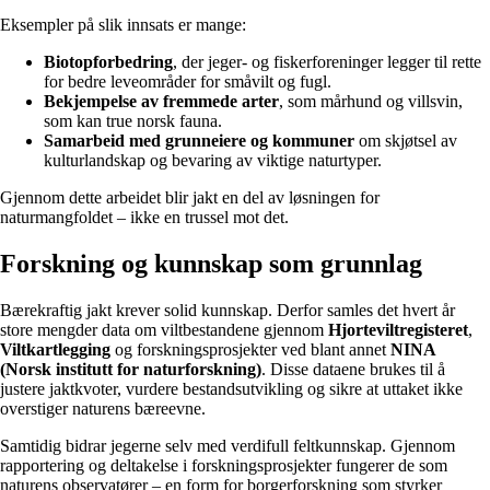
Eksempler på slik innsats er mange:
Biotopforbedring
, der jeger- og fiskerforeninger legger til rette
for bedre leveområder for småvilt og fugl.
Bekjempelse av fremmede arter
, som mårhund og villsvin,
som kan true norsk fauna.
Samarbeid med grunneiere og kommuner
om skjøtsel av
kulturlandskap og bevaring av viktige naturtyper.
Gjennom dette arbeidet blir jakt en del av løsningen for
naturmangfoldet – ikke en trussel mot det.
Forskning og kunnskap som grunnlag
Bærekraftig jakt krever solid kunnskap. Derfor samles det hvert år
store mengder data om viltbestandene gjennom
Hjorteviltregisteret
,
Viltkartlegging
og forskningsprosjekter ved blant annet
NINA
(Norsk institutt for naturforskning)
. Disse dataene brukes til å
justere jaktkvoter, vurdere bestandsutvikling og sikre at uttaket ikke
overstiger naturens bæreevne.
Samtidig bidrar jegerne selv med verdifull feltkunnskap. Gjennom
rapportering og deltakelse i forskningsprosjekter fungerer de som
naturens observatører – en form for borgerforskning som styrker