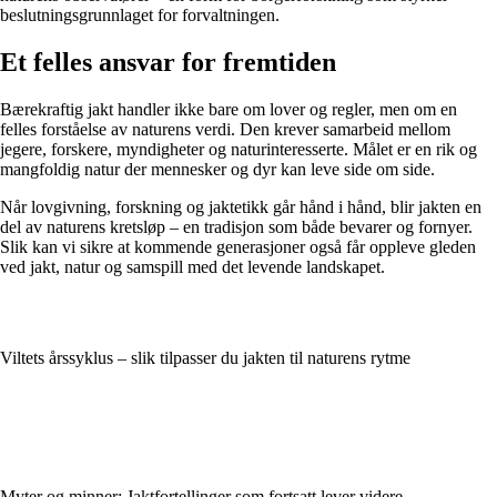
beslutningsgrunnlaget for forvaltningen.
Et felles ansvar for fremtiden
Bærekraftig jakt handler ikke bare om lover og regler, men om en
felles forståelse av naturens verdi. Den krever samarbeid mellom
jegere, forskere, myndigheter og naturinteresserte. Målet er en rik og
mangfoldig natur der mennesker og dyr kan leve side om side.
Når lovgivning, forskning og jaktetikk går hånd i hånd, blir jakten en
del av naturens kretsløp – en tradisjon som både bevarer og fornyer.
Slik kan vi sikre at kommende generasjoner også får oppleve gleden
ved jakt, natur og samspill med det levende landskapet.
Viltets årssyklus – slik tilpasser du jakten til naturens rytme
Myter og minner: Jaktfortellinger som fortsatt lever videre