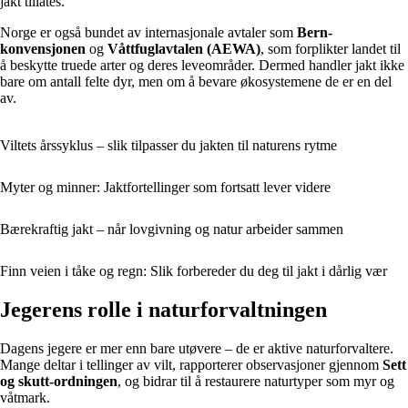
jakt tillates.
Norge er også bundet av internasjonale avtaler som
Bern-
konvensjonen
og
Våttfuglavtalen (AEWA)
, som forplikter landet til
å beskytte truede arter og deres leveområder. Dermed handler jakt ikke
bare om antall felte dyr, men om å bevare økosystemene de er en del
av.
Viltets årssyklus – slik tilpasser du jakten til naturens rytme
Myter og minner: Jaktfortellinger som fortsatt lever videre
Bærekraftig jakt – når lovgivning og natur arbeider sammen
Finn veien i tåke og regn: Slik forbereder du deg til jakt i dårlig vær
Jegerens rolle i naturforvaltningen
Dagens jegere er mer enn bare utøvere – de er aktive naturforvaltere.
Mange deltar i tellinger av vilt, rapporterer observasjoner gjennom
Sett
og skutt-ordningen
, og bidrar til å restaurere naturtyper som myr og
våtmark.