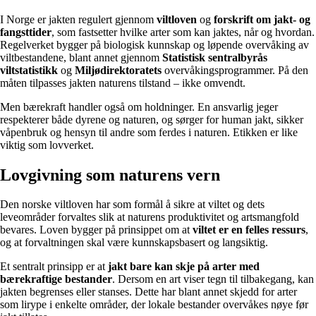
I Norge er jakten regulert gjennom
viltloven
og
forskrift om jakt- og
fangsttider
, som fastsetter hvilke arter som kan jaktes, når og hvordan.
Regelverket bygger på biologisk kunnskap og løpende overvåking av
viltbestandene, blant annet gjennom
Statistisk sentralbyrås
viltstatistikk
og
Miljødirektoratets
overvåkingsprogrammer. På den
måten tilpasses jakten naturens tilstand – ikke omvendt.
Men bærekraft handler også om holdninger. En ansvarlig jeger
respekterer både dyrene og naturen, og sørger for human jakt, sikker
våpenbruk og hensyn til andre som ferdes i naturen. Etikken er like
viktig som lovverket.
Lovgivning som naturens vern
Den norske viltloven har som formål å sikre at viltet og dets
leveområder forvaltes slik at naturens produktivitet og artsmangfold
bevares. Loven bygger på prinsippet om at
viltet er en felles ressurs
,
og at forvaltningen skal være kunnskapsbasert og langsiktig.
Et sentralt prinsipp er at
jakt bare kan skje på arter med
bærekraftige bestander
. Dersom en art viser tegn til tilbakegang, kan
jakten begrenses eller stanses. Dette har blant annet skjedd for arter
som lirype i enkelte områder, der lokale bestander overvåkes nøye før