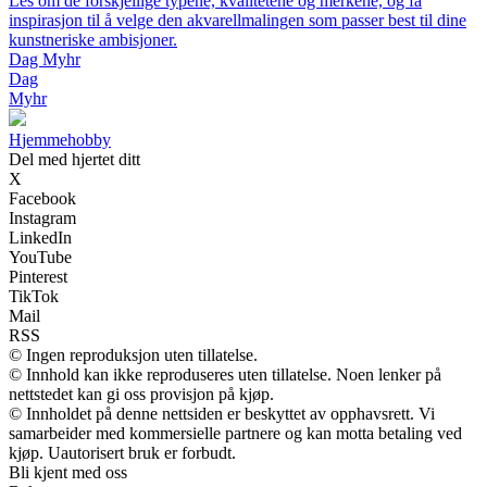
Les om de forskjellige typene, kvalitetene og merkene, og få
inspirasjon til å velge den akvarellmalingen som passer best til dine
kunstneriske ambisjoner.
Dag Myhr
Dag
Myhr
H
jemmehobby
Del med hjertet ditt
X
Facebook
Instagram
LinkedIn
YouTube
Pinterest
TikTok
Mail
RSS
© Ingen reproduksjon uten tillatelse.
© Innhold kan ikke reproduseres uten tillatelse. Noen lenker på
nettstedet kan gi oss provisjon på kjøp.
© Innholdet på denne nettsiden er beskyttet av opphavsrett. Vi
samarbeider med kommersielle partnere og kan motta betaling ved
kjøp. Uautorisert bruk er forbudt.
Bli kjent med oss