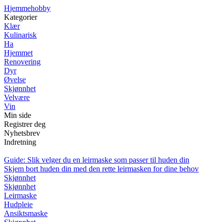
H
jemmehobby
Kategorier
Klær
Kulinarisk
Ha
Hjemmet
Renovering
Dyr
Øvelse
Skjønnhet
Velvære
Vin
Min side
Registrer deg
Nyhetsbrev
Indretning
Guide: Slik velger du en leirmaske som passer til huden din
Skjem bort huden din med den rette leirmasken for dine behov
Skjønnhet
Skjønnhet
Leirmaske
Hudpleie
Ansiktsmaske