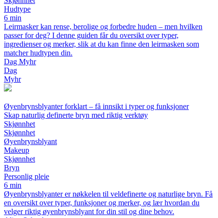
Skjønnhet
Hudtype
6 min
Leirmasker kan rense, berolige og forbedre huden – men hvilken
passer for deg? I denne guiden får du oversikt over typer,
ingredienser og merker, slik at du kan finne den leirmasken som
matcher hudtypen din.
Dag Myhr
Dag
Myhr
Øyenbrynsblyanter forklart – få innsikt i typer og funksjoner
Skap naturlig definerte bryn med riktig verktøy
Skjønnhet
Skjønnhet
Øyenbrynsblyant
Makeup
Skjønnhet
Bryn
Personlig pleie
6 min
Øyenbrynsblyanter er nøkkelen til veldefinerte og naturlige bryn. Få
en oversikt over typer, funksjoner og merker, og lær hvordan du
velger riktig øyenbrynsblyant for din stil og dine behov.