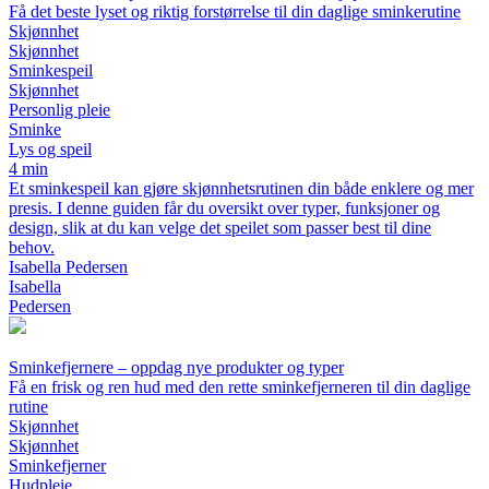
Få det beste lyset og riktig forstørrelse til din daglige sminkerutine
Skjønnhet
Skjønnhet
Sminkespeil
Skjønnhet
Personlig pleie
Sminke
Lys og speil
4 min
Et sminkespeil kan gjøre skjønnhetsrutinen din både enklere og mer
presis. I denne guiden får du oversikt over typer, funksjoner og
design, slik at du kan velge det speilet som passer best til dine
behov.
Isabella Pedersen
Isabella
Pedersen
Sminkefjernere – oppdag nye produkter og typer
Få en frisk og ren hud med den rette sminkefjerneren til din daglige
rutine
Skjønnhet
Skjønnhet
Sminkefjerner
Hudpleie