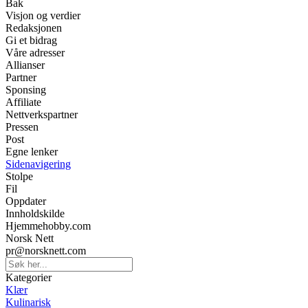
Bak
Visjon og verdier
Redaksjonen
Gi et bidrag
Våre adresser
Allianser
Partner
Sponsing
Affiliate
Nettverkspartner
Pressen
Post
Egne lenker
Sidenavigering
Stolpe
Fil
Oppdater
Innholdskilde
Hjemmehobby.com
Norsk Nett
pr@norsknett.com
Kategorier
Klær
Kulinarisk