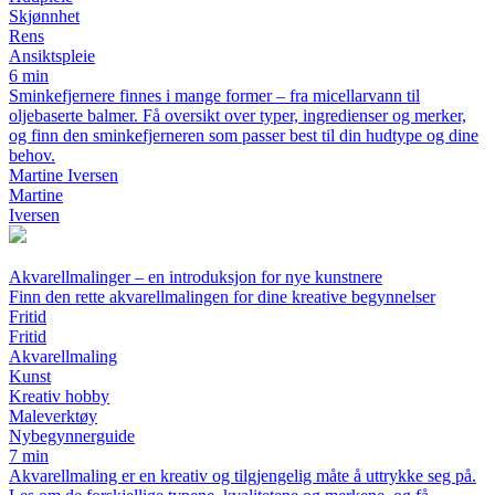
Skjønnhet
Rens
Ansiktspleie
6 min
Sminkefjernere finnes i mange former – fra micellarvann til
oljebaserte balmer. Få oversikt over typer, ingredienser og merker,
og finn den sminkefjerneren som passer best til din hudtype og dine
behov.
Martine Iversen
Martine
Iversen
Akvarellmalinger – en introduksjon for nye kunstnere
Finn den rette akvarellmalingen for dine kreative begynnelser
Fritid
Fritid
Akvarellmaling
Kunst
Kreativ hobby
Maleverktøy
Nybegynnerguide
7 min
Akvarellmaling er en kreativ og tilgjengelig måte å uttrykke seg på.