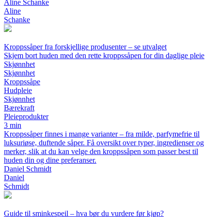
Aline Schanke
Aline
Schanke
Kroppssåper fra forskjellige produsenter – se utvalget
Skjem bort huden med den rette kroppssåpen for din daglige pleie
Skjønnhet
Skjønnhet
Kroppssåpe
Hudpleie
Skjønnhet
Bærekraft
Pleieprodukter
3 min
Kroppssåper finnes i mange varianter – fra milde, parfymefrie til
luksuriøse, duftende såper. Få oversikt over typer, ingredienser og
merker, slik at du kan velge den kroppssåpen som passer best til
huden din og dine preferanser.
Daniel Schmidt
Daniel
Schmidt
Guide til sminkespeil – hva bør du vurdere før kjøp?