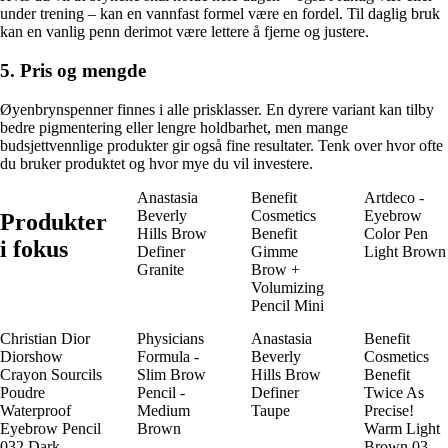
under trening – kan en vannfast formel være en fordel. Til daglig bruk
kan en vanlig penn derimot være lettere å fjerne og justere.
5. Pris og mengde
Øyenbrynspenner finnes i alle prisklasser. En dyrere variant kan tilby
bedre pigmentering eller lengre holdbarhet, men mange
budsjettvennlige produkter gir også fine resultater. Tenk over hvor ofte
du bruker produktet og hvor mye du vil investere.
Anastasia
Benefit
Artdeco -
Beverly
Cosmetics
Eyebrow
Produkter
Hills Brow
Benefit
Color Pen
i fokus
Definer
Gimme
Light Brown
Granite
Brow +
Volumizing
Pencil Mini
Christian Dior
Physicians
Anastasia
Benefit
Diorshow
Formula -
Beverly
Cosmetics
Crayon Sourcils
Slim Brow
Hills Brow
Benefit
Poudre
Pencil -
Definer
Twice As
Waterproof
Medium
Taupe
Precise!
Eyebrow Pencil
Brown
Warm Light
032 Dark
Brown 03