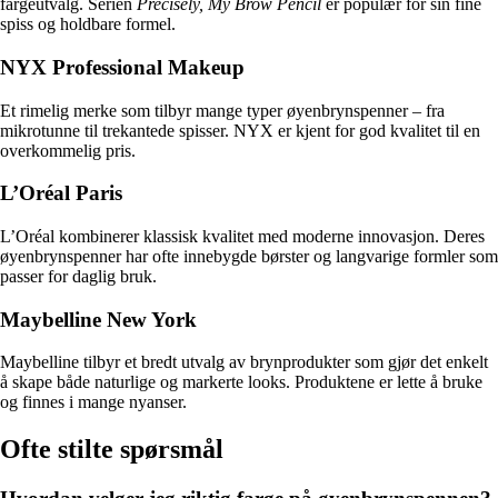
fargeutvalg. Serien
Precisely, My Brow Pencil
er populær for sin fine
spiss og holdbare formel.
NYX Professional Makeup
Et rimelig merke som tilbyr mange typer øyenbrynspenner – fra
mikrotunne til trekantede spisser. NYX er kjent for god kvalitet til en
overkommelig pris.
L’Oréal Paris
L’Oréal kombinerer klassisk kvalitet med moderne innovasjon. Deres
øyenbrynspenner har ofte innebygde børster og langvarige formler som
passer for daglig bruk.
Maybelline New York
Maybelline tilbyr et bredt utvalg av brynprodukter som gjør det enkelt
å skape både naturlige og markerte looks. Produktene er lette å bruke
og finnes i mange nyanser.
Ofte stilte spørsmål