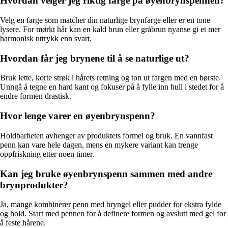
Hvordan velger jeg riktig farge på øyenbrynspennen?
Velg en farge som matcher din naturlige brynfarge eller er en tone
lysere. For mørkt hår kan en kald brun eller gråbrun nyanse gi et mer
harmonisk uttrykk enn svart.
Hvordan får jeg brynene til å se naturlige ut?
Bruk lette, korte strøk i hårets retning og ton ut fargen med en børste.
Unngå å tegne en hard kant og fokuser på å fylle inn hull i stedet for å
endre formen drastisk.
Hvor lenge varer en øyenbrynspenn?
Holdbarheten avhenger av produktets formel og bruk. En vannfast
penn kan vare hele dagen, mens en mykere variant kan trenge
oppfriskning etter noen timer.
Kan jeg bruke øyenbrynspenn sammen med andre
brynprodukter?
Ja, mange kombinerer penn med bryngel eller pudder for ekstra fylde
og hold. Start med pennen for å definere formen og avslutt med gel for
å feste hårene.