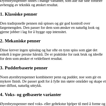
Øyenbrynspenner finnes i mange varianter, som alle har sine fordeler
avhengig av teknikk og ønsket resultat.
1. Klassiske penner
Den tradisjonelle pennen må spisses og gir god kontroll over
fargemengden. Den passer for dem som ønsker en naturlig look og
gjerne jobber i lag for å bygge opp intensitet.
2. Mekaniske penner
Disse krever ingen spissing og har ofte en tynn spiss som gjør det
enkelt å tegne presise hårstrå. De er praktiske for rask bruk og ideelle
for dem som ønsker et veldefinert resultat.
3. Pudderbaserte penner
Noen øyenbrynspenner kombinerer penn og pudder, noe som gir en
mykere finish. De passer godt for å fylle inn større områder og skape et
mer diffust, naturlig uttrykk.
4. Voks- og gelbaserte varianter
Øyenbrynspenner med voks- eller geltekstur hjelper til med å forme og