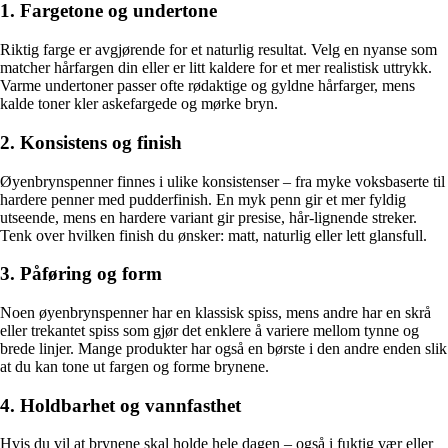
1. Fargetone og undertone
Riktig farge er avgjørende for et naturlig resultat. Velg en nyanse som
matcher hårfargen din eller er litt kaldere for et mer realistisk uttrykk.
Varme undertoner passer ofte rødaktige og gyldne hårfarger, mens
kalde toner kler askefargede og mørke bryn.
2. Konsistens og finish
Øyenbrynspenner finnes i ulike konsistenser – fra myke voksbaserte til
hardere penner med pudderfinish. En myk penn gir et mer fyldig
utseende, mens en hardere variant gir presise, hår-lignende streker.
Tenk over hvilken finish du ønsker: matt, naturlig eller lett glansfull.
3. Påføring og form
Noen øyenbrynspenner har en klassisk spiss, mens andre har en skrå
eller trekantet spiss som gjør det enklere å variere mellom tynne og
brede linjer. Mange produkter har også en børste i den andre enden slik
at du kan tone ut fargen og forme brynene.
4. Holdbarhet og vannfasthet
Hvis du vil at brynene skal holde hele dagen – også i fuktig vær eller