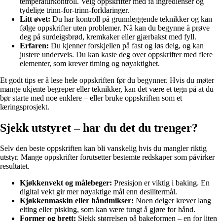
temperaturkontroll. Velg oppskrifter med få ingredienser og
tydelige trinn-for-trinn-forklaringer.
Litt øvet:
Du har kontroll på grunnleggende teknikker og kan
følge oppskrifter uten problemer. Nå kan du begynne å prøve
deg på surdeigsbrød, kremkaker eller gjærbakst med fyll.
Erfaren:
Du kjenner forskjellen på fast og løs deig, og kan
justere underveis. Du kan kaste deg over oppskrifter med flere
elementer, som krever timing og nøyaktighet.
Et godt tips er å lese hele oppskriften før du begynner. Hvis du møter
mange ukjente begreper eller teknikker, kan det være et tegn på at du
bør starte med noe enklere – eller bruke oppskriften som et
læringsprosjekt.
Sjekk utstyret – har du det du trenger?
Selv den beste oppskriften kan bli vanskelig hvis du mangler riktig
utstyr. Mange oppskrifter forutsetter bestemte redskaper som påvirker
resultatet.
Kjøkkenvekt og målebeger:
Presisjon er viktig i baking. En
digital vekt gir mer nøyaktige mål enn desilitermål.
Kjøkkenmaskin eller håndmikser:
Noen deiger krever lang
elting eller pisking, som kan være tungt å gjøre for hånd.
Former og brett:
Sjekk størrelsen på bakeformen – en for liten