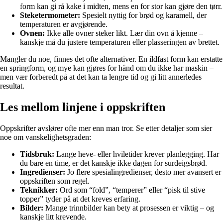
form kan gi rå kake i midten, mens en for stor kan gjøre den tørr.
Steketermometer:
Spesielt nyttig for brød og karamell, der
temperaturen er avgjørende.
Ovnen:
Ikke alle ovner steker likt. Lær din ovn å kjenne –
kanskje må du justere temperaturen eller plasseringen av brettet.
Mangler du noe, finnes det ofte alternativer. En ildfast form kan erstatte
en springform, og mye kan gjøres for hånd om du ikke har maskin –
men vær forberedt på at det kan ta lengre tid og gi litt annerledes
resultat.
Les mellom linjene i oppskriften
Oppskrifter avslører ofte mer enn man tror. Se etter detaljer som sier
noe om vanskelighetsgraden:
Tidsbruk:
Lange heve- eller hviletider krever planlegging. Har
du bare en time, er det kanskje ikke dagen for surdeigsbrød.
Ingredienser:
Jo flere spesialingredienser, desto mer avansert er
oppskriften som regel.
Teknikker:
Ord som “fold”, “temperer” eller “pisk til stive
topper” tyder på at det kreves erfaring.
Bilder:
Mange trinnbilder kan bety at prosessen er viktig – og
kanskje litt krevende.