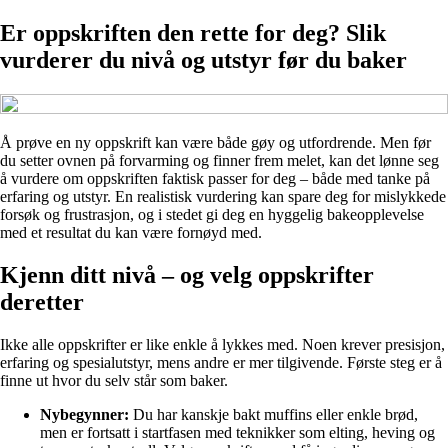
Er oppskriften den rette for deg? Slik
vurderer du nivå og utstyr før du baker
Å prøve en ny oppskrift kan være både gøy og utfordrende. Men før
du setter ovnen på forvarming og finner frem melet, kan det lønne seg
å vurdere om oppskriften faktisk passer for deg – både med tanke på
erfaring og utstyr. En realistisk vurdering kan spare deg for mislykkede
forsøk og frustrasjon, og i stedet gi deg en hyggelig bakeopplevelse
med et resultat du kan være fornøyd med.
Kjenn ditt nivå – og velg oppskrifter
deretter
Ikke alle oppskrifter er like enkle å lykkes med. Noen krever presisjon,
erfaring og spesialutstyr, mens andre er mer tilgivende. Første steg er å
finne ut hvor du selv står som baker.
Nybegynner:
Du har kanskje bakt muffins eller enkle brød,
men er fortsatt i startfasen med teknikker som elting, heving og