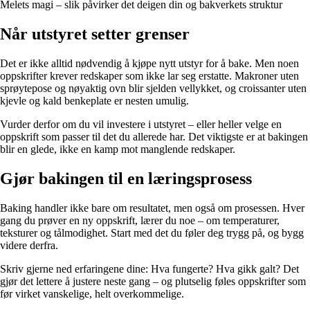
Melets magi – slik påvirker det deigen din og bakverkets struktur
Når utstyret setter grenser
Det er ikke alltid nødvendig å kjøpe nytt utstyr for å bake. Men noen
oppskrifter krever redskaper som ikke lar seg erstatte. Makroner uten
sprøytepose og nøyaktig ovn blir sjelden vellykket, og croissanter uten
kjevle og kald benkeplate er nesten umulig.
Vurder derfor om du vil investere i utstyret – eller heller velge en
oppskrift som passer til det du allerede har. Det viktigste er at bakingen
blir en glede, ikke en kamp mot manglende redskaper.
Gjør bakingen til en læringsprosess
Baking handler ikke bare om resultatet, men også om prosessen. Hver
gang du prøver en ny oppskrift, lærer du noe – om temperaturer,
teksturer og tålmodighet. Start med det du føler deg trygg på, og bygg
videre derfra.
Skriv gjerne ned erfaringene dine: Hva fungerte? Hva gikk galt? Det
gjør det lettere å justere neste gang – og plutselig føles oppskrifter som
før virket vanskelige, helt overkommelige.