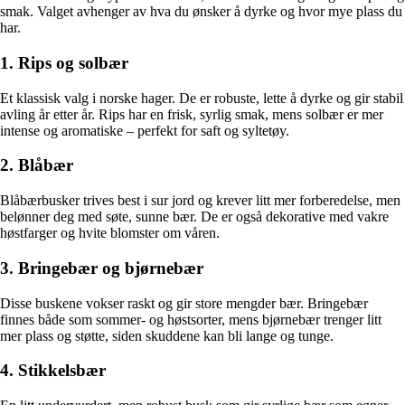
smak. Valget avhenger av hva du ønsker å dyrke og hvor mye plass du
har.
1. Rips og solbær
Et klassisk valg i norske hager. De er robuste, lette å dyrke og gir stabil
avling år etter år. Rips har en frisk, syrlig smak, mens solbær er mer
intense og aromatiske – perfekt for saft og syltetøy.
2. Blåbær
Blåbærbusker trives best i sur jord og krever litt mer forberedelse, men
belønner deg med søte, sunne bær. De er også dekorative med vakre
høstfarger og hvite blomster om våren.
3. Bringebær og bjørnebær
Disse buskene vokser raskt og gir store mengder bær. Bringebær
finnes både som sommer- og høstsorter, mens bjørnebær trenger litt
mer plass og støtte, siden skuddene kan bli lange og tunge.
4. Stikkelsbær