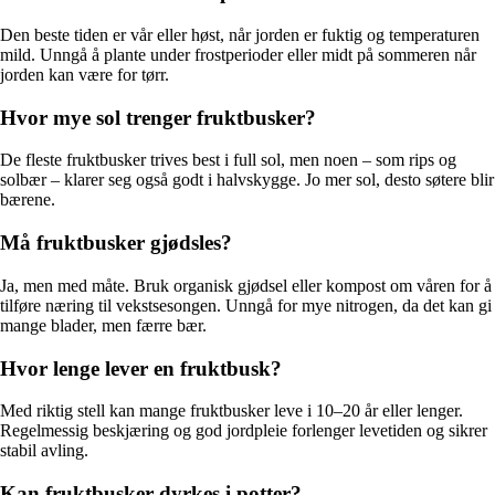
Den beste tiden er vår eller høst, når jorden er fuktig og temperaturen
mild. Unngå å plante under frostperioder eller midt på sommeren når
jorden kan være for tørr.
Hvor mye sol trenger fruktbusker?
De fleste fruktbusker trives best i full sol, men noen – som rips og
solbær – klarer seg også godt i halvskygge. Jo mer sol, desto søtere blir
bærene.
Må fruktbusker gjødsles?
Ja, men med måte. Bruk organisk gjødsel eller kompost om våren for å
tilføre næring til vekstsesongen. Unngå for mye nitrogen, da det kan gi
mange blader, men færre bær.
Hvor lenge lever en fruktbusk?
Med riktig stell kan mange fruktbusker leve i 10–20 år eller lenger.
Regelmessig beskjæring og god jordpleie forlenger levetiden og sikrer
stabil avling.
Kan fruktbusker dyrkes i potter?