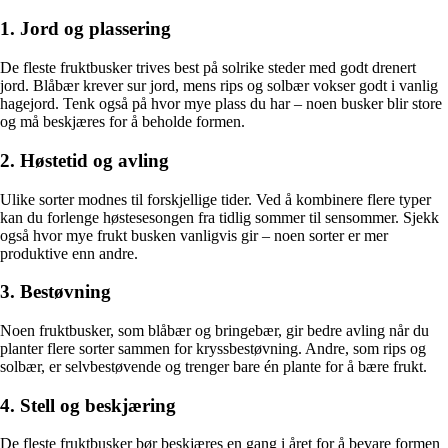
1. Jord og plassering
De fleste fruktbusker trives best på solrike steder med godt drenert
jord. Blåbær krever sur jord, mens rips og solbær vokser godt i vanlig
hagejord. Tenk også på hvor mye plass du har – noen busker blir store
og må beskjæres for å beholde formen.
2. Høstetid og avling
Ulike sorter modnes til forskjellige tider. Ved å kombinere flere typer
kan du forlenge høstesesongen fra tidlig sommer til sensommer. Sjekk
også hvor mye frukt busken vanligvis gir – noen sorter er mer
produktive enn andre.
3. Bestøvning
Noen fruktbusker, som blåbær og bringebær, gir bedre avling når du
planter flere sorter sammen for kryssbestøvning. Andre, som rips og
solbær, er selvbestøvende og trenger bare én plante for å bære frukt.
4. Stell og beskjæring
De fleste fruktbusker bør beskjæres en gang i året for å bevare formen