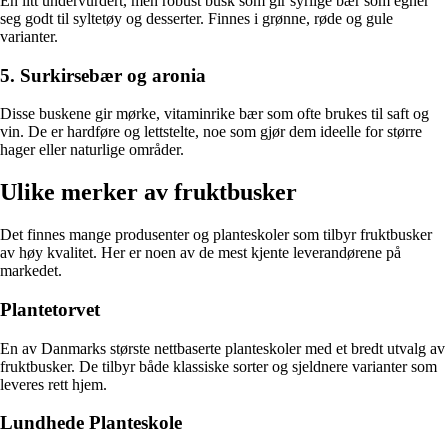
En litt undervurdert, men robust busk som gir syrlige bær som egner
seg godt til syltetøy og desserter. Finnes i grønne, røde og gule
varianter.
5. Surkirsebær og aronia
Disse buskene gir mørke, vitaminrike bær som ofte brukes til saft og
vin. De er hardføre og lettstelte, noe som gjør dem ideelle for større
hager eller naturlige områder.
Ulike merker av fruktbusker
Det finnes mange produsenter og planteskoler som tilbyr fruktbusker
av høy kvalitet. Her er noen av de mest kjente leverandørene på
markedet.
Plantetorvet
En av Danmarks største nettbaserte planteskoler med et bredt utvalg av
fruktbusker. De tilbyr både klassiske sorter og sjeldnere varianter som
leveres rett hjem.
Lundhede Planteskole