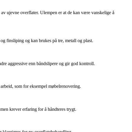
ng av ujevne overflater. Ulempen er at de kan være vanskelige å
og finsliping og kan brukes på tre, metall og plast.
indre aggressive enn båndslipere og gir god kontroll.
ert arbeid, som for eksempel møbelrenovering.
 men krever erfaring for å håndteres trygt.
r klargjøres for ny overflatebehandling.