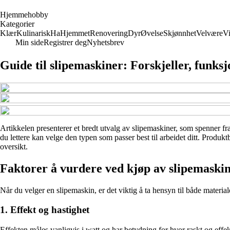
H
jemmehobby
Kategorier
Klær
Kulinarisk
Ha
Hjemmet
Renovering
Dyr
Øvelse
Skjønnhet
Velvære
V
Min side
Registrer deg
Nyhetsbrev
Guide til slipemaskiner: Forskjeller, funk
Artikkelen presenterer et bredt utvalg av slipemaskiner, som spenner fra
du lettere kan velge den typen som passer best til arbeidet ditt. Produk
oversikt.
Faktorer å vurdere ved kjøp av slipemaski
Når du velger en slipemaskin, er det viktig å ta hensyn til både material
1. Effekt og hastighet
Effekten måles vanligvis i watt og har betydning for hvor raskt og effekt