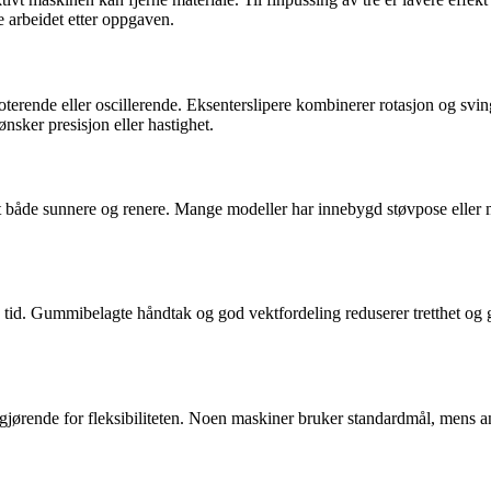
e arbeidet etter oppgaven.
erende eller oscillerende. Eksenterslipere kombinerer rotasjon og svingn
ønsker presisjon eller hastighet.
 både sunnere og renere. Mange modeller har innebygd støvpose eller muli
re tid. Gummibelagte håndtak og god vektfordeling reduserer tretthet o
avgjørende for fleksibiliteten. Noen maskiner bruker standardmål, mens a