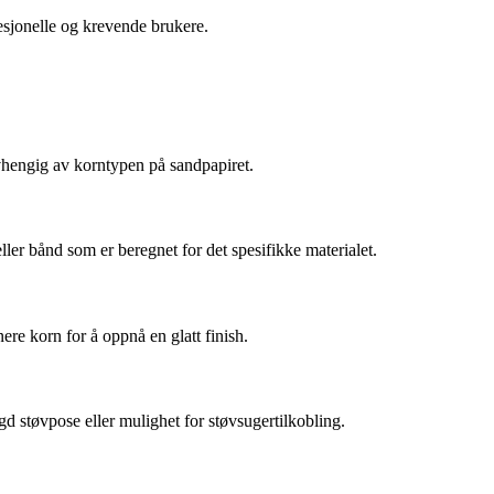
esjonelle og krevende brukere.
 avhengig av korntypen på sandpapiret.
ller bånd som er beregnet for det spesifikke materialet.
re korn for å oppnå en glatt finish.
d støvpose eller mulighet for støvsugertilkobling.