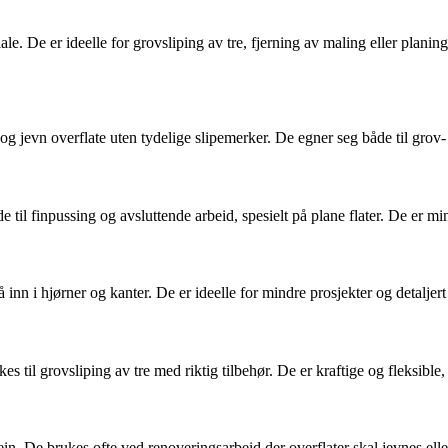
le. De er ideelle for grovsliping av tre, fjerning av maling eller plani
g jevn overflate uten tydelige slipemerker. De egner seg både til grov- 
e til finpussing og avsluttende arbeid, spesielt på plane flater. De er m
å inn i hjørner og kanter. De er ideelle for mindre prosjekter og detalj
s til grovsliping av tre med riktig tilbehør. De er kraftige og fleksible,
ein. De brukes ofte ved renoveringsarbeid der overflater skal jevnes elle