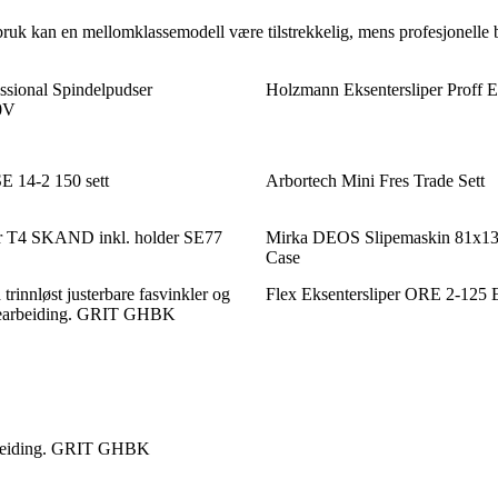
bruk kan en mellomklassemodell være tilstrekkelig, mens profesjonelle 
ssional Spindelpudser
Holzmann Eksentersliper Prof
0V
E 14-2 150 sett
Arbortech Mini Fres Trade Sett
er T4 SKAND inkl. holder SE77
Mirka DEOS Slipemaskin 81x13
Case
rinnløst justerbare fasvinkler og
Flex Eksentersliper ORE 2-125
tbearbeiding. GRIT GHBK
earbeiding. GRIT GHBK