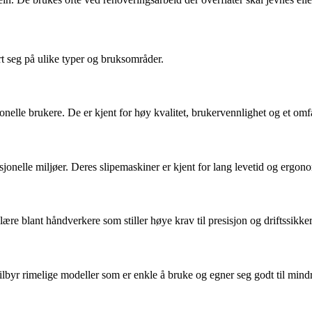
rt seg på ulike typer og bruksområder.
onelle brukere. De er kjent for høy kvalitet, brukervennlighet og et omfa
jonelle miljøer. Deres slipemaskiner er kjent for lang levetid og ergon
re blant håndverkere som stiller høye krav til presisjon og driftssikker
lbyr rimelige modeller som er enkle å bruke og egner seg godt til mindr