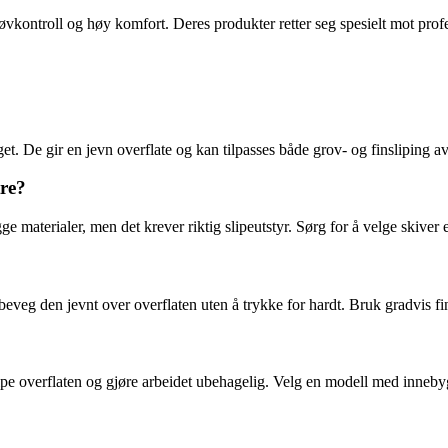
øvkontroll og høy komfort. Deres produkter retter seg spesielt mot prof
valget. De gir en jevn overflate og kan tilpasses både grov- og finsliping
tre?
 materialer, men det krever riktig slipeutstyr. Sørg for å velge skiver e
veg den jevnt over overflaten uten å trykke for hardt. Bruk gradvis fine
ripe overflaten og gjøre arbeidet ubehagelig. Velg en modell med innebyg