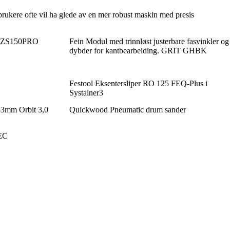
brukere ofte vil ha glede av en mer robust maskin med presis
f EZS150PRO
Fein Modul med trinnløst justerbare fasvinkler og
dybder for kantbearbeiding. GRIT GHBK
Festool Eksentersliper RO 125 FEQ-Plus i
Systainer3
3mm Orbit 3,0
Quickwood Pneumatic drum sander
 EC