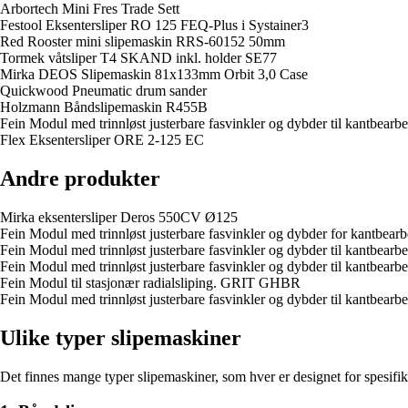
Arbortech Mini Fres Trade Sett
Festool Eksentersliper RO 125 FEQ-Plus i Systainer3
Red Rooster mini slipemaskin RRS-60152 50mm
Tormek våtsliper T4 SKAND inkl. holder SE77
Mirka DEOS Slipemaskin 81x133mm Orbit 3,0 Case
Quickwood Pneumatic drum sander
Holzmann Båndslipemaskin R455B
Fein Modul med trinnløst justerbare fasvinkler og dybder til kantbe
Flex Eksentersliper ORE 2-125 EC
Andre produkter
Mirka eksentersliper Deros 550CV Ø125
Fein Modul med trinnløst justerbare fasvinkler og dybder for kantb
Fein Modul med trinnløst justerbare fasvinkler og dybder til kantbe
Fein Modul med trinnløst justerbare fasvinkler og dybder til kantbe
Fein Modul til stasjonær radialsliping. GRIT GHBR
Fein Modul med trinnløst justerbare fasvinkler og dybder til kantbe
Ulike typer slipemaskiner
Det finnes mange typer slipemaskiner, som hver er designet for spesifik