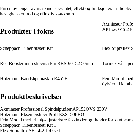
Prisen avhenger av maskinens kvalitet, effekt og funksjoner. Til hobby
hastighetskontroll og effektiv støvkontroll.
Axminster Profe
AP152OVS 23
Produkter i fokus
Scheppach Tilbehørssett Kit 1
Flex Supraflex S
Red Rooster mini slipemaskin RRS-60152 50mm
Tormek våtslip
Holzmann Båndslipemaskin R455B
Fein Modul med t
dybder til kan
Produktbeskrivelser
Axminster Professional Spindelpudser AP152OVS 230V
Holzmann Eksentersliper Proff EZS150PRO
Fein Modul med trinnløst justerbare fasvinkler og dybder for kantb
Scheppach Tilbehørssett Kit 1
Flex Supraflex SE 14-2 150 sett