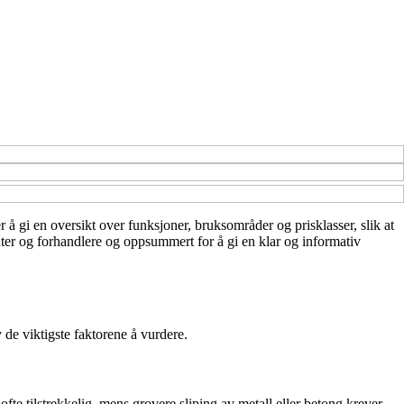
r å gi en oversikt over funksjoner, bruksområder og prisklasser, slik at
enter og forhandlere og oppsummert for å gi en klar og informativ
v de viktigste faktorene å vurdere.
ofte tilstrekkelig, mens grovere sliping av metall eller betong krever