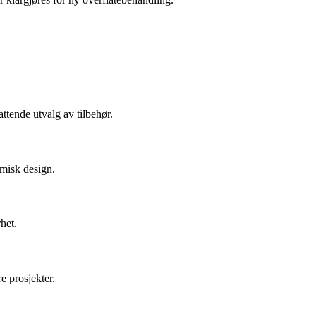
ttende utvalg av tilbehør.
omisk design.
het.
e prosjekter.