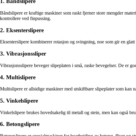
1. Båndslipere
Båndslipere er kraftige maskiner som raskt fjerner store mengder materia
kontrollere ved finpussing.
2. Eksenterslipere
Eksenterslipere kombinerer rotasjon og svingning, noe som gir en glatt o
3. Vibrasjonssliper
Vibrasjonsslipere beveger slipeplaten i små, raske bevegelser. De er god
4. Multislipere
Multislipere er allsidige maskiner med utskiftbare slipeplater som kan n
5. Vinkelslipere
Vinkelslipere brukes hovedsakelig til metall og stein, men kan også bruke
6. Betongslipere
Betongslipere er spesialmaskiner for bearbeiding av betong, fliser og st