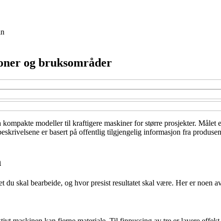
in
sjoner og bruksområder
 kompakte modeller til kraftigere maskiner for større prosjekter. Målet e
tbeskrivelsene er basert på offentlig tilgjengelig informasjon fra produs
n
et du skal bearbeide, og hvor presist resultatet skal være. Her er noen a
ivt maskinen kan fjerne materiale. Til finpussing av tre er lavere effekt 