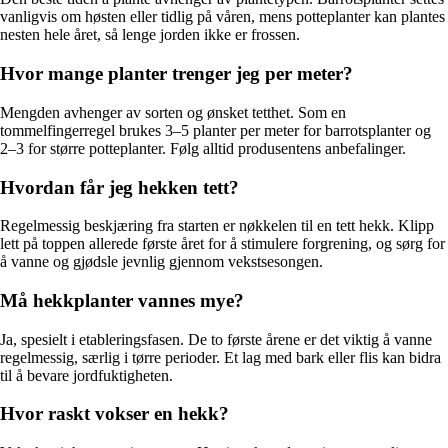
vanligvis om høsten eller tidlig på våren, mens potteplanter kan plantes
nesten hele året, så lenge jorden ikke er frossen.
Hvor mange planter trenger jeg per meter?
Mengden avhenger av sorten og ønsket tetthet. Som en
tommelfingerregel brukes 3–5 planter per meter for barrotsplanter og
2–3 for større potteplanter. Følg alltid produsentens anbefalinger.
Hvordan får jeg hekken tett?
Regelmessig beskjæring fra starten er nøkkelen til en tett hekk. Klipp
lett på toppen allerede første året for å stimulere forgrening, og sørg for
å vanne og gjødsle jevnlig gjennom vekstsesongen.
Må hekkplanter vannes mye?
Ja, spesielt i etableringsfasen. De to første årene er det viktig å vanne
regelmessig, særlig i tørre perioder. Et lag med bark eller flis kan bidra
til å bevare jordfuktigheten.
Hvor raskt vokser en hekk?