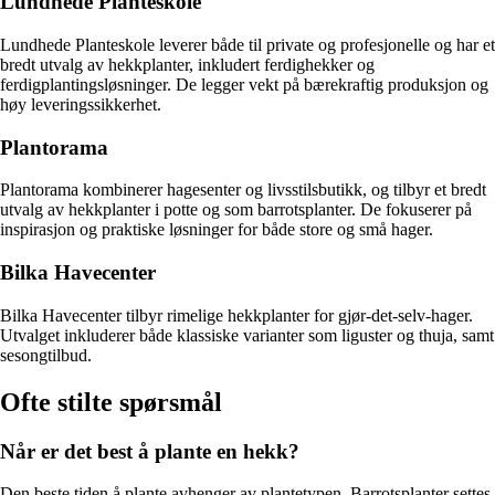
Lundhede Planteskole
Lundhede Planteskole leverer både til private og profesjonelle og har et
bredt utvalg av hekkplanter, inkludert ferdighekker og
ferdigplantingsløsninger. De legger vekt på bærekraftig produksjon og
høy leveringssikkerhet.
Plantorama
Plantorama kombinerer hagesenter og livsstilsbutikk, og tilbyr et bredt
utvalg av hekkplanter i potte og som barrotsplanter. De fokuserer på
inspirasjon og praktiske løsninger for både store og små hager.
Bilka Havecenter
Bilka Havecenter tilbyr rimelige hekkplanter for gjør-det-selv-hager.
Utvalget inkluderer både klassiske varianter som liguster og thuja, samt
sesongtilbud.
Ofte stilte spørsmål
Når er det best å plante en hekk?
Den beste tiden å plante avhenger av plantetypen. Barrotsplanter settes