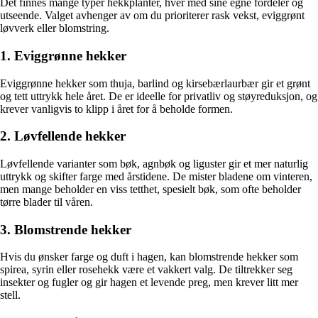
Det finnes mange typer hekkplanter, hver med sine egne fordeler og
utseende. Valget avhenger av om du prioriterer rask vekst, eviggrønt
løvverk eller blomstring.
1. Eviggrønne hekker
Eviggrønne hekker som thuja, barlind og kirsebærlaurbær gir et grønt
og tett uttrykk hele året. De er ideelle for privatliv og støyreduksjon, og
krever vanligvis to klipp i året for å beholde formen.
2. Løvfellende hekker
Løvfellende varianter som bøk, agnbøk og liguster gir et mer naturlig
uttrykk og skifter farge med årstidene. De mister bladene om vinteren,
men mange beholder en viss tetthet, spesielt bøk, som ofte beholder
tørre blader til våren.
3. Blomstrende hekker
Hvis du ønsker farge og duft i hagen, kan blomstrende hekker som
spirea, syrin eller rosehekk være et vakkert valg. De tiltrekker seg
insekter og fugler og gir hagen et levende preg, men krever litt mer
stell.