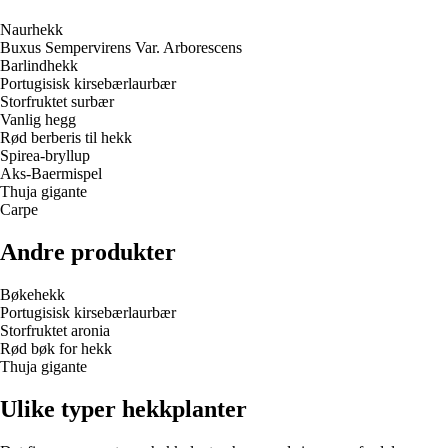
Naurhekk
Buxus Sempervirens Var. Arborescens
Barlindhekk
Portugisisk kirsebærlaurbær
Storfruktet surbær
Vanlig hegg
Rød berberis til hekk
Spirea-bryllup
Aks-Baermispel
Thuja gigante
Carpe
Andre produkter
Bøkehekk
Portugisisk kirsebærlaurbær
Storfruktet aronia
Rød bøk for hekk
Thuja gigante
Ulike typer hekkplanter