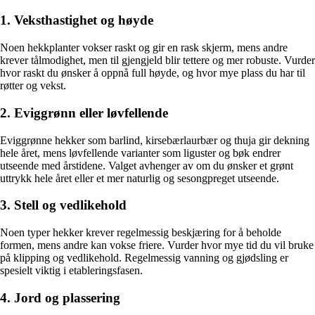
1. Veksthastighet og høyde
Noen hekkplanter vokser raskt og gir en rask skjerm, mens andre
krever tålmodighet, men til gjengjeld blir tettere og mer robuste. Vurder
hvor raskt du ønsker å oppnå full høyde, og hvor mye plass du har til
røtter og vekst.
2. Eviggrønn eller løvfellende
Eviggrønne hekker som barlind, kirsebærlaurbær og thuja gir dekning
hele året, mens løvfellende varianter som liguster og bøk endrer
utseende med årstidene. Valget avhenger av om du ønsker et grønt
uttrykk hele året eller et mer naturlig og sesongpreget utseende.
3. Stell og vedlikehold
Noen typer hekker krever regelmessig beskjæring for å beholde
formen, mens andre kan vokse friere. Vurder hvor mye tid du vil bruke
på klipping og vedlikehold. Regelmessig vanning og gjødsling er
spesielt viktig i etableringsfasen.
4. Jord og plassering