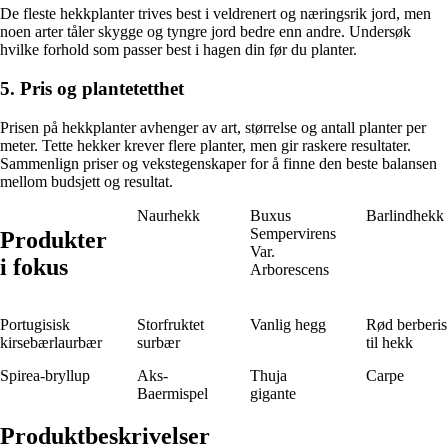
De fleste hekkplanter trives best i veldrenert og næringsrik jord, men
noen arter tåler skygge og tyngre jord bedre enn andre. Undersøk
hvilke forhold som passer best i hagen din før du planter.
5. Pris og plantetetthet
Prisen på hekkplanter avhenger av art, størrelse og antall planter per
meter. Tette hekker krever flere planter, men gir raskere resultater.
Sammenlign priser og vekstegenskaper for å finne den beste balansen
mellom budsjett og resultat.
Naurhekk
Buxus
Barlindhekk
Sempervirens
Produkter
Var.
i fokus
Arborescens
Portugisisk
Storfruktet
Vanlig hegg
Rød berberis
kirsebærlaurbær
surbær
til hekk
Spirea-bryllup
Aks-
Thuja
Carpe
Baermispel
gigante
Produktbeskrivelser