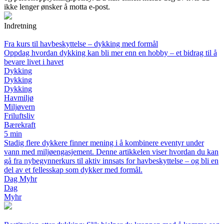
ikke lenger ønsker å motta e-post.
Indretning
Fra kurs til havbeskyttelse – dykking med formål
Oppdag hvordan dykking kan bli mer enn en hobby – et bidrag til å
bevare livet i havet
Dykking
Dykking
Dykking
Havmiljø
Miljøvern
Friluftsliv
Bærekraft
5 min
Stadig flere dykkere finner mening i å kombinere eventyr under
vann med miljøengasjement. Denne artikkelen viser hvordan du kan
gå fra nybegynnerkurs til aktiv innsats for havbeskyttelse – og bli en
del av et fellesskap som dykker med formål.
Dag Myhr
Dag
Myhr