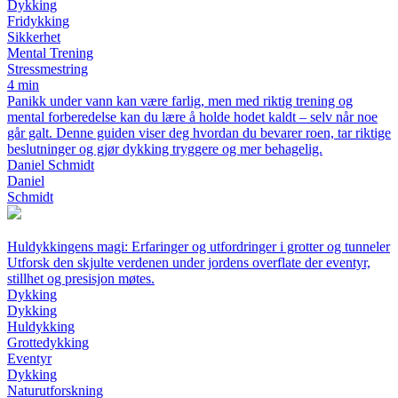
Dykking
Fridykking
Sikkerhet
Mental Trening
Stressmestring
4 min
Panikk under vann kan være farlig, men med riktig trening og
mental forberedelse kan du lære å holde hodet kaldt – selv når noe
går galt. Denne guiden viser deg hvordan du bevarer roen, tar riktige
beslutninger og gjør dykking tryggere og mer behagelig.
Daniel Schmidt
Daniel
Schmidt
Huldykkingens magi: Erfaringer og utfordringer i grotter og tunneler
Utforsk den skjulte verdenen under jordens overflate der eventyr,
stillhet og presisjon møtes.
Dykking
Dykking
Huldykking
Grottedykking
Eventyr
Dykking
Naturutforskning