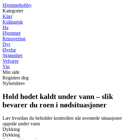
H
jemmehobby
Kategorier
Klær
Kulinarisk
Ha
Hjemmet
Renovering
Dyr
Øvelse
Skjønnhet
Velvære
Vin
Min side
Registrer deg
Nyhetsbrev
Hold hodet kaldt under vann – slik
bevarer du roen i nødsituasjoner
Lær hvordan du beholder kontrollen når uventede situasjoner
oppstår under vann
Dykking
Dykking