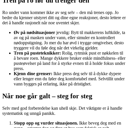
Tren på ro før du trenger den
Ro under vann kommer ikke av seg selv – den må trenes opp. Jo
bedre du kjenner utstyret ditt og dine egne reaksjoner, desto lettere er
det å handle rasjonelt når noe uventet skjer.
Øv på nødsituasjoner
jevnlig: Bytt til makkerens luftkilde, ta
av og på masken under vann, eller simuler en kontrollert
nødoppstigning. Jo mer du har øvd i trygge omgivelser, desto
tryggere vil du føle deg når det virkelig gjelder.
Tren på pusteteknikker:
Rolig, rytmisk pust er nøkkelen til
å bevare roen. Mange dykkere bruker enkle mindfulness- eller
pusteøvelser på land for å styrke evnen til å holde fokus under
press.
Kjenn dine grenser:
Ikke press deg selv til å dykke dypere
eller lenger enn du føler deg komfortabel med. Selvtillit under
vann bygges på erfaring, ikke på dristighet.
Når noe går galt – steg for steg
Selv med god forberedelse kan uhell skje. Det viktigste er å handle
systematisk og unngå panikk.
Stopp opp og vurder situasjonen.
Ikke beveg deg med en