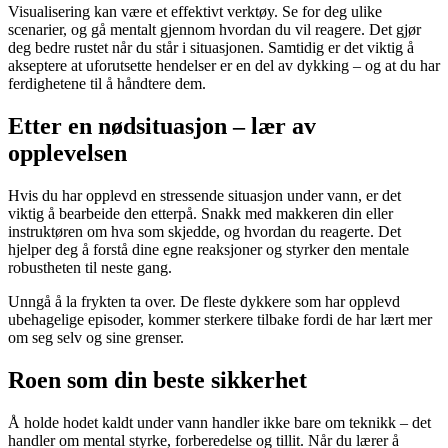
Visualisering kan være et effektivt verktøy. Se for deg ulike
scenarier, og gå mentalt gjennom hvordan du vil reagere. Det gjør
deg bedre rustet når du står i situasjonen. Samtidig er det viktig å
akseptere at uforutsette hendelser er en del av dykking – og at du har
ferdighetene til å håndtere dem.
Etter en nødsituasjon – lær av
opplevelsen
Hvis du har opplevd en stressende situasjon under vann, er det
viktig å bearbeide den etterpå. Snakk med makkeren din eller
instruktøren om hva som skjedde, og hvordan du reagerte. Det
hjelper deg å forstå dine egne reaksjoner og styrker den mentale
robustheten til neste gang.
Unngå å la frykten ta over. De fleste dykkere som har opplevd
ubehagelige episoder, kommer sterkere tilbake fordi de har lært mer
om seg selv og sine grenser.
Roen som din beste sikkerhet
Å holde hodet kaldt under vann handler ikke bare om teknikk – det
handler om mental styrke, forberedelse og tillit. Når du lærer å