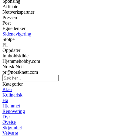
Sponsing
Affiliate
Nettverkspartner
Pressen
Post
Egne lenker
Sidenavigering
Stolpe
Fil
Oppdater
Innholdskilde
Hjemmehobby.com
Norsk Nett
pr@norsknett.com
Kategorier
Klær
Kulinarisk
Ha
Hjemmet
Renovering
Dyr
Øvelse
Skjønnhet
Velvære