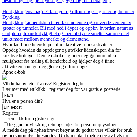
beslutninger og gjør dykking tryggere og mer behagelig.
Huldykkingens magi: Erfaringer og utfordringer i grotter og tunneler
Dykking
Huldykking åpner døren til en fascinerende og krevende verden av
grotter og tunneler. Bli med ned i dypet og opplev hvordan naturens
skulpturer, teknisk dyktighet og mental styrke smelter sammen i et
unikt møte mellom menneske og elementene.
Hvordan finne lidenskapen din i kreative fritidsaktiviteter
Oppdag hvordan du oppdager og utvikler lidenskapen din for
kreative hobbyer. Denne e-boken guider deg gjennom ulike
muligheter fra maling til håndarbeid og hjelper deg å finne
aktiviteten som gir deg glede og utfordringer.
Åpne e-bok
Vil du ha nyheter fra oss? Registrer deg her
Lær mer med ett klikk - registrer deg for vår gratis e-postserie.
Hva er e-posten din?
Register
Tusen takk for registreringen
Jeg godtar vilkår og retningslinjer for personopplysninger.
Å melde deg på nyhetsbrevet betyr at du godtar våre vilkår for bruk
og personopplysningspolicy. Du kan enkelt melde deg av hvis du