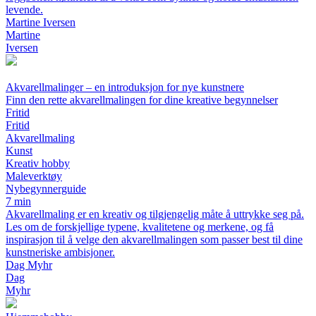
levende.
Martine Iversen
Martine
Iversen
Akvarellmalinger – en introduksjon for nye kunstnere
Finn den rette akvarellmalingen for dine kreative begynnelser
Fritid
Fritid
Akvarellmaling
Kunst
Kreativ hobby
Maleverktøy
Nybegynnerguide
7 min
Akvarellmaling er en kreativ og tilgjengelig måte å uttrykke seg på.
Les om de forskjellige typene, kvalitetene og merkene, og få
inspirasjon til å velge den akvarellmalingen som passer best til dine
kunstneriske ambisjoner.
Dag Myhr
Dag
Myhr