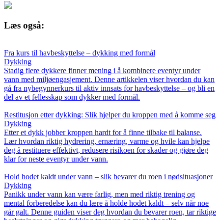
Læs også:
Fra kurs til havbeskyttelse – dykking med formål
Dykking
Stadig flere dykkere finner mening i å kombinere eventyr under
vann med miljøengasjement. Denne artikkelen viser hvordan du kan
gå fra nybegynnerkurs til aktiv innsats for havbeskyttelse – og bli en
del av et fellesskap som dykker med formål.
Restitusjon etter dykking: Slik hjelper du kroppen med å komme seg
Dykking
Etter et dykk jobber kroppen hardt for å finne tilbake til balanse.
Lær hvordan riktig hydrering, ernæring, varme og hvile kan hjelpe
deg å restituere effektivt, redusere risikoen for skader og gjøre deg
klar for neste eventyr under vann.
Hold hodet kaldt under vann – slik bevarer du roen i nødsituasjoner
Dykking
Panikk under vann kan være farlig, men med riktig trening og
mental forberedelse kan du lære å holde hodet kaldt – selv når noe
går galt. Denne guiden viser deg hvordan du bevarer roen, tar riktige