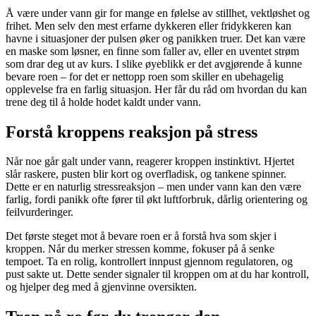
Å være under vann gir for mange en følelse av stillhet, vektløshet og
frihet. Men selv den mest erfarne dykkeren eller fridykkeren kan
havne i situasjoner der pulsen øker og panikken truer. Det kan være
en maske som løsner, en finne som faller av, eller en uventet strøm
som drar deg ut av kurs. I slike øyeblikk er det avgjørende å kunne
bevare roen – for det er nettopp roen som skiller en ubehagelig
opplevelse fra en farlig situasjon. Her får du råd om hvordan du kan
trene deg til å holde hodet kaldt under vann.
Forstå kroppens reaksjon på stress
Når noe går galt under vann, reagerer kroppen instinktivt. Hjertet
slår raskere, pusten blir kort og overfladisk, og tankene spinner.
Dette er en naturlig stressreaksjon – men under vann kan den være
farlig, fordi panikk ofte fører til økt luftforbruk, dårlig orientering og
feilvurderinger.
Det første steget mot å bevare roen er å forstå hva som skjer i
kroppen. Når du merker stressen komme, fokuser på å senke
tempoet. Ta en rolig, kontrollert innpust gjennom regulatoren, og
pust sakte ut. Dette sender signaler til kroppen om at du har kontroll,
og hjelper deg med å gjenvinne oversikten.