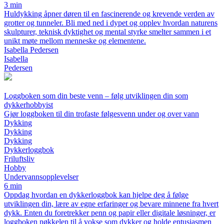
3 min
Huldykking åpner døren til en fascinerende og krevende verden av
grotter og tunneler. Bli med ned i dypet og opplev hvordan naturens
skulpturer, teknisk dyktighet og mental styrke smelter sammen i et
unikt møte mellom menneske og elementene.
Isabella Pedersen
Isabella
Pedersen
Loggboken som din beste venn – følg utviklingen din som
dykkerhobbyist
Gjør loggboken til din trofaste følgesvenn under og over vann
Dykking
Dykking
Dykking
Dykkerloggbok
Friluftsliv
Hobby
Undervannsopplevelser
6 min
Oppdag hvordan en dykkerloggbok kan hjelpe deg å følge
utviklingen din, lære av egne erfaringer og bevare minnene fra hvert
dykk. Enten du foretrekker penn og papir eller digitale løsninger, er
loggboken nøkkelen til å vokse som dykker og holde entusiasmen