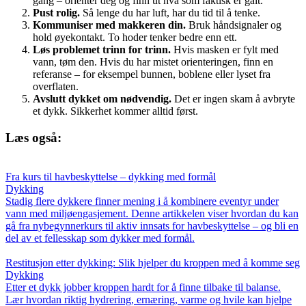
gang – orienter deg og finn ut hva som faktisk er galt.
Pust rolig.
Så lenge du har luft, har du tid til å tenke.
Kommuniser med makkeren din.
Bruk håndsignaler og
hold øyekontakt. To hoder tenker bedre enn ett.
Løs problemet trinn for trinn.
Hvis masken er fylt med
vann, tøm den. Hvis du har mistet orienteringen, finn en
referanse – for eksempel bunnen, boblene eller lyset fra
overflaten.
Avslutt dykket om nødvendig.
Det er ingen skam å avbryte
et dykk. Sikkerhet kommer alltid først.
Læs også:
Fra kurs til havbeskyttelse – dykking med formål
Dykking
Stadig flere dykkere finner mening i å kombinere eventyr under
vann med miljøengasjement. Denne artikkelen viser hvordan du kan
gå fra nybegynnerkurs til aktiv innsats for havbeskyttelse – og bli en
del av et fellesskap som dykker med formål.
Restitusjon etter dykking: Slik hjelper du kroppen med å komme seg
Dykking
Etter et dykk jobber kroppen hardt for å finne tilbake til balanse.
Lær hvordan riktig hydrering, ernæring, varme og hvile kan hjelpe