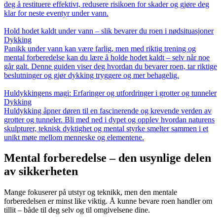
deg å restituere effektivt, redusere risikoen for skader og gjøre deg
klar for neste eventyr under vann.
Hold hodet kaldt under vann – slik bevarer du roen i nødsituasjoner
Dykking
Panikk under vann kan være farlig, men med riktig trening og
mental forberedelse kan du lære å holde hodet kaldt – selv når noe
går galt. Denne guiden viser deg hvordan du bevarer roen, tar riktige
beslutninger og gjør dykking tryggere og mer behagelig.
Huldykkingens magi: Erfaringer og utfordringer i grotter og tunneler
Dykking
Huldykking åpner døren til en fascinerende og krevende verden av
grotter og tunneler. Bli med ned i dypet og opplev hvordan naturens
skulpturer, teknisk dyktighet og mental styrke smelter sammen i et
unikt møte mellom menneske og elementene.
Mental forberedelse – den usynlige delen
av sikkerheten
Mange fokuserer på utstyr og teknikk, men den mentale
forberedelsen er minst like viktig. Å kunne bevare roen handler om
tillit – både til deg selv og til omgivelsene dine.