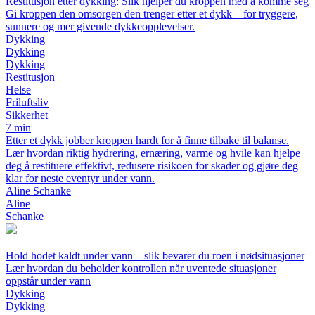
Restitusjon etter dykking: Slik hjelper du kroppen med å komme seg
Gi kroppen den omsorgen den trenger etter et dykk – for tryggere,
sunnere og mer givende dykkeopplevelser.
Dykking
Dykking
Dykking
Restitusjon
Helse
Friluftsliv
Sikkerhet
7 min
Etter et dykk jobber kroppen hardt for å finne tilbake til balanse.
Lær hvordan riktig hydrering, ernæring, varme og hvile kan hjelpe
deg å restituere effektivt, redusere risikoen for skader og gjøre deg
klar for neste eventyr under vann.
Aline Schanke
Aline
Schanke
Hold hodet kaldt under vann – slik bevarer du roen i nødsituasjoner
Lær hvordan du beholder kontrollen når uventede situasjoner
oppstår under vann
Dykking
Dykking