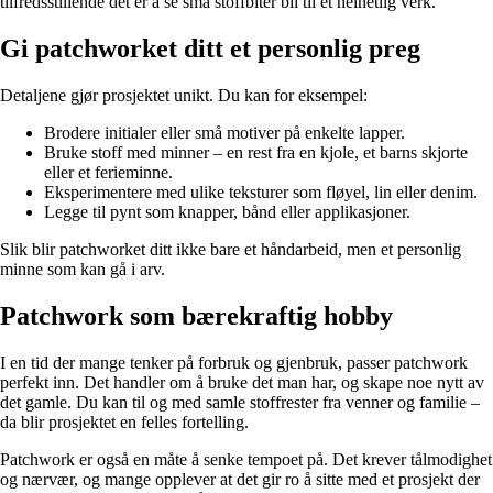
tilfredsstillende det er å se små stoffbiter bli til et helhetlig verk.
Gi patchworket ditt et personlig preg
Detaljene gjør prosjektet unikt. Du kan for eksempel:
Brodere initialer eller små motiver på enkelte lapper.
Bruke stoff med minner – en rest fra en kjole, et barns skjorte
eller et ferieminne.
Eksperimentere med ulike teksturer som fløyel, lin eller denim.
Legge til pynt som knapper, bånd eller applikasjoner.
Slik blir patchworket ditt ikke bare et håndarbeid, men et personlig
minne som kan gå i arv.
Patchwork som bærekraftig hobby
I en tid der mange tenker på forbruk og gjenbruk, passer patchwork
perfekt inn. Det handler om å bruke det man har, og skape noe nytt av
det gamle. Du kan til og med samle stoffrester fra venner og familie –
da blir prosjektet en felles fortelling.
Patchwork er også en måte å senke tempoet på. Det krever tålmodighet
og nærvær, og mange opplever at det gir ro å sitte med et prosjekt der