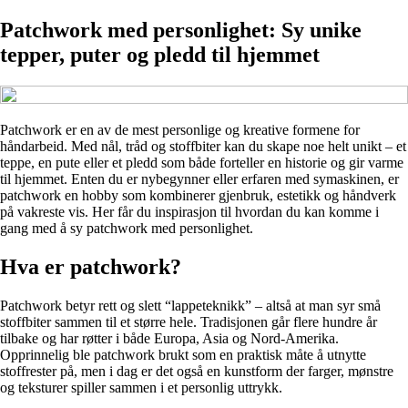
Patchwork med personlighet: Sy unike
tepper, puter og pledd til hjemmet
Patchwork er en av de mest personlige og kreative formene for
håndarbeid. Med nål, tråd og stoffbiter kan du skape noe helt unikt – et
teppe, en pute eller et pledd som både forteller en historie og gir varme
til hjemmet. Enten du er nybegynner eller erfaren med symaskinen, er
patchwork en hobby som kombinerer gjenbruk, estetikk og håndverk
på vakreste vis. Her får du inspirasjon til hvordan du kan komme i
gang med å sy patchwork med personlighet.
Hva er patchwork?
Patchwork betyr rett og slett “lappeteknikk” – altså at man syr små
stoffbiter sammen til et større hele. Tradisjonen går flere hundre år
tilbake og har røtter i både Europa, Asia og Nord-Amerika.
Opprinnelig ble patchwork brukt som en praktisk måte å utnytte
stoffrester på, men i dag er det også en kunstform der farger, mønstre
og teksturer spiller sammen i et personlig uttrykk.