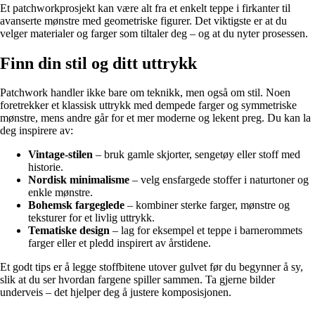
Et patchworkprosjekt kan være alt fra et enkelt teppe i firkanter til
avanserte mønstre med geometriske figurer. Det viktigste er at du
velger materialer og farger som tiltaler deg – og at du nyter prosessen.
Finn din stil og ditt uttrykk
Patchwork handler ikke bare om teknikk, men også om stil. Noen
foretrekker et klassisk uttrykk med dempede farger og symmetriske
mønstre, mens andre går for et mer moderne og lekent preg. Du kan la
deg inspirere av:
Vintage-stilen
– bruk gamle skjorter, sengetøy eller stoff med
historie.
Nordisk minimalisme
– velg ensfargede stoffer i naturtoner og
enkle mønstre.
Bohemsk fargeglede
– kombiner sterke farger, mønstre og
teksturer for et livlig uttrykk.
Tematiske design
– lag for eksempel et teppe i barnerommets
farger eller et pledd inspirert av årstidene.
Et godt tips er å legge stoffbitene utover gulvet før du begynner å sy,
slik at du ser hvordan fargene spiller sammen. Ta gjerne bilder
underveis – det hjelper deg å justere komposisjonen.