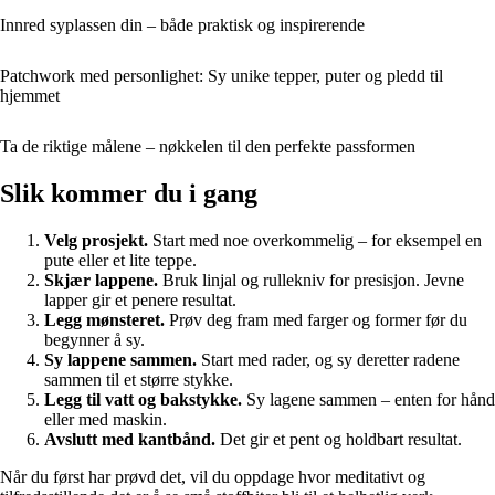
Innred syplassen din – både praktisk og inspirerende
Patchwork med personlighet: Sy unike tepper, puter og pledd til
hjemmet
Ta de riktige målene – nøkkelen til den perfekte passformen
Slik kommer du i gang
Velg prosjekt.
Start med noe overkommelig – for eksempel en
pute eller et lite teppe.
Skjær lappene.
Bruk linjal og rullekniv for presisjon. Jevne
lapper gir et penere resultat.
Legg mønsteret.
Prøv deg fram med farger og former før du
begynner å sy.
Sy lappene sammen.
Start med rader, og sy deretter radene
sammen til et større stykke.
Legg til vatt og bakstykke.
Sy lagene sammen – enten for hånd
eller med maskin.
Avslutt med kantbånd.
Det gir et pent og holdbart resultat.
Når du først har prøvd det, vil du oppdage hvor meditativt og