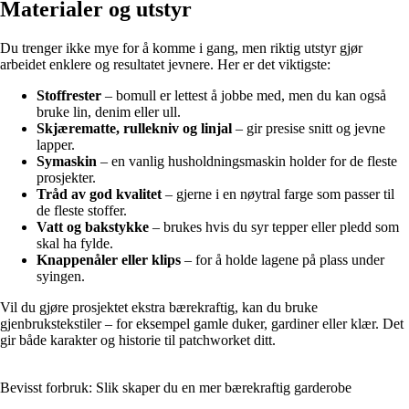
Materialer og utstyr
Du trenger ikke mye for å komme i gang, men riktig utstyr gjør
arbeidet enklere og resultatet jevnere. Her er det viktigste:
Stoffrester
– bomull er lettest å jobbe med, men du kan også
bruke lin, denim eller ull.
Skjærematte, rullekniv og linjal
– gir presise snitt og jevne
lapper.
Symaskin
– en vanlig husholdningsmaskin holder for de fleste
prosjekter.
Tråd av god kvalitet
– gjerne i en nøytral farge som passer til
de fleste stoffer.
Vatt og bakstykke
– brukes hvis du syr tepper eller pledd som
skal ha fylde.
Knappenåler eller klips
– for å holde lagene på plass under
syingen.
Vil du gjøre prosjektet ekstra bærekraftig, kan du bruke
gjenbrukstekstiler – for eksempel gamle duker, gardiner eller klær. Det
gir både karakter og historie til patchworket ditt.
Bevisst forbruk: Slik skaper du en mer bærekraftig garderobe