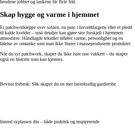
hendene jobber og tankene får flyte fritt.
Skap hygge og varme i hjemmet
Et patchworkteppe over sofaen, en pute i favorittfargene eller et pledd
til kalde kvelder – små detaljer kan gjøre stor forskjell i hjemmets
atmosfære. Håndlagde tekstiler tilfører varme, personlighet og en
følelse av omtanke som man ikke finner i masseproduserte produkter.
Når du syr patchwork, skaper du ikke bare noe vakkert – du skaper
også en historie som kan kjennes.
Bevisst forbruk: Slik skaper du en mer bærekraftig garderobe
Innred syplassen din – både praktisk og inspirerende