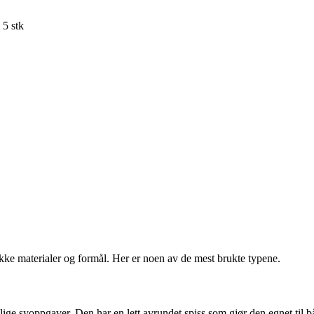
 5 stk
ikke materialer og formål. Her er noen av de mest brukte typene.
ige syoppgaver. Den har en lett avrundet spiss som gjør den egnet til bå