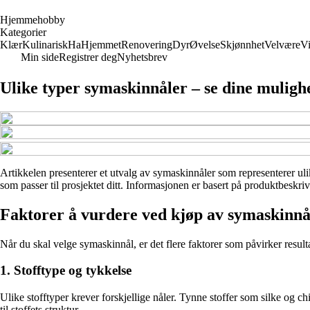
H
jemmehobby
Kategorier
Klær
Kulinarisk
Ha
Hjemmet
Renovering
Dyr
Øvelse
Skjønnhet
Velvære
V
Min side
Registrer deg
Nyhetsbrev
Ulike typer symaskinnåler – se dine muligh
Artikkelen presenterer et utvalg av symaskinnåler som representerer ulik
som passer til prosjektet ditt. Informasjonen er basert på produktbeskri
Faktorer å vurdere ved kjøp av symaskinnå
Når du skal velge symaskinnål, er det flere faktorer som påvirker resulta
1. Stofftype og tykkelse
Ulike stofftyper krever forskjellige nåler. Tynne stoffer som silke og ch
til stoffets struktur.