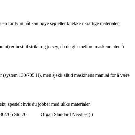
ns en for tynn nål kan bøye seg eller knekke i kraftige materialer.
int) er best til strikk og jersey, da de glir mellom maskene uten å
ler (system 130/705 H), men sjekk alltid maskinens manual for å være
kt, spesielt hvis du jobber med ulike materialer.
0/705 Str. 70-
Organ Standard Needles ( )