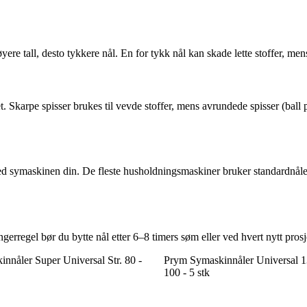
øyere tall, desto tykkere nål. En for tykk nål kan skade lette stoffer, me
Skarpe spisser brukes til vevde stoffer, mens avrundede spisser (ball po
l med symaskinen din. De fleste husholdningsmaskiner bruker standardnå
erregel bør du bytte nål etter 6–8 timers søm eller ved hvert nytt prosje
nnåler Super Universal Str. 80 -
Prym Symaskinnåler Universal 13
100 - 5 stk