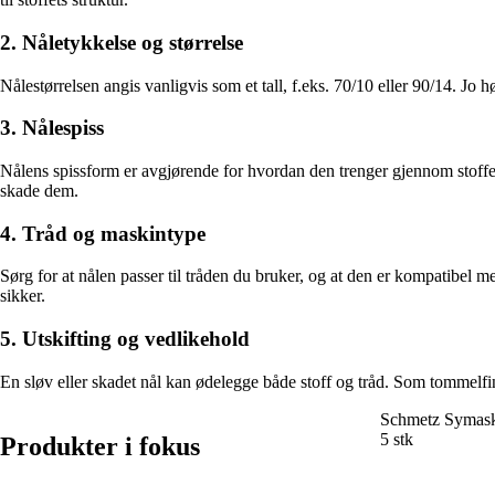
2. Nåletykkelse og størrelse
Nålestørrelsen angis vanligvis som et tall, f.eks. 70/10 eller 90/14. Jo h
3. Nålespiss
Nålens spissform er avgjørende for hvordan den trenger gjennom stoffet. 
skade dem.
4. Tråd og maskintype
Sørg for at nålen passer til tråden du bruker, og at den er kompatibe
sikker.
5. Utskifting og vedlikehold
En sløv eller skadet nål kan ødelegge både stoff og tråd. Som tommelfing
Schmetz Symaski
5 stk
Produkter i fokus