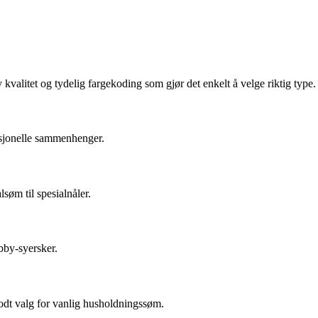
 kvalitet og tydelig fargekoding som gjør det enkelt å velge riktig type.
esjonelle sammenhenger.
søm til spesialnåler.
obby-syersker.
godt valg for vanlig husholdningssøm.