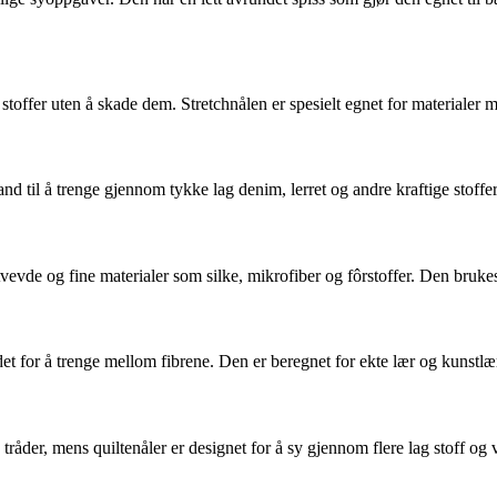
toffer uten å skade dem. Stretchnålen er spesielt egnet for materialer m
tand til å trenge gjennom tykke lag denim, lerret og andre kraftige stoff
ttvevde og fine materialer som silke, mikrofiber og fôrstoffer. Den bruke
tedet for å trenge mellom fibrene. Den er beregnet for ekte lær og kunstl
 tråder, mens quiltenåler er designet for å sy gjennom flere lag stoff og 