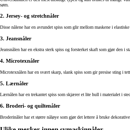
søm.
2. Jersey- og stretchnåler
Disse nålene har en avrundet spiss som glir mellom maskene i elastiske s
3. Jeansnåler
Jeansnålen har en ekstra sterk spiss og forsterket skaft som gjør den i s
4. Microtexnåler
Microtexnålen har en svært skarp, slank spiss som gir presise sting i te
5. Lærnåler
Lærnålen har en trekantet spiss som skjærer et lite hull i materialet i s
6. Broderi- og quiltenåler
Broderinåler har et større nåløye som gjør det lettere å bruke dekorative
Ulike merker innen symaskinnåler