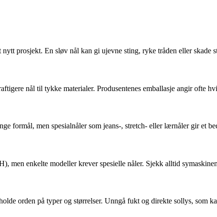
nytt prosjekt. En sløv nål kan gi ujevne sting, ryke tråden eller skade st
raftigere nål til tykke materialer. Produsentenes emballasje angir ofte hvi
nge formål, men spesialnåler som jeans-, stretch- eller lærnåler gir et bed
, men enkelte modeller krever spesielle nåler. Sjekk alltid symaskinen
 holde orden på typer og størrelser. Unngå fukt og direkte sollys, som ka