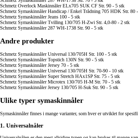
Schmetz Symaskinnåler 287 WH-1738 Str. 70 - 5 stk
Schmetz Overlock Maskinnåler ELx705 SUK CF Str. 90 - 5 stk
Schmetz Symaskinnåler Handicap / Enkel Trådning 705 HDK Str. 80 -
Schmetz Symaskinnåler Jeans 100 - 5 stk
Schmetz Symaskinnåler Tvilling 130/705 H-Zwi Str. 4,0-80 - 2 stk
Schmetz Symaskinnåler 287 WH-1738 Str. 90 - 5 stk
Andre produkter
Schmetz Symaskinnåler Universal 130/705H Str. 100 - 5 stk
Schmetz Symaskinnåler Topstich 130N Str. 90 - 5 stk
Schmetz Symaskinnåler Jersey 70 - 5 stk
Schmetz Symaskinnåler Universal 130/705H Str. 70-90 - 10 stk
Schmetz Symaskinnåler Super Stretch HAx1SP Str. 75 - 5 stk
Schmetz Symaskinnåler Microtex 130/705 H-M Str. 70 - 5 stk
Schmetz Symaskinnåler Jersey 130/705 H-Suk Str. 90 - 5 stk
Ulike typer symaskinnåler
Symaskinnåler finnes i mange varianter, som hver er utviklet for spesif
1. Universalnåler
Universalnålen er den mest allsidige typen og kan brukes til mange vanl