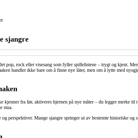
in
ye sjangre
 det pop, rock eller visesang som fyller spillelistene – trygt og kjent. 
aken handler ikke bare om å finne nye låter, men om å lytte med nysgje
smaken
kjenner fra før, aktiveres hjernen på nye måter – du legger merke til r
te stua.
og perspektiver. Mange sjangre springer ut av bestemte historiske og 
a