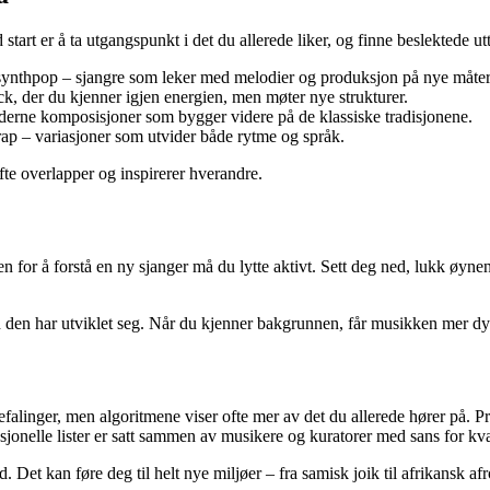
start er å ta utgangspunkt i det du allerede liker, og finne beslektede ut
 synthpop – sjangre som leker med melodier og produksjon på nye måter
ck, der du kjenner igjen energien, men møter nye strukturer.
oderne komposisjoner som bygger videre på de klassiske tradisjonene.
ap – variasjoner som utvider både rytme og språk.
fte overlapper og inspirerer hverandre.
 for å forstå en ny sjanger må du lytte aktivt. Sett deg ned, lukk øyn
an den har utviklet seg. Når du kjenner bakgrunnen, får musikken mer 
linger, men algoritmene viser ofte mer av det du allerede hører på. Prøv
jonelle lister er satt sammen av musikere og kuratorer med sans for kval
d. Det kan føre deg til helt nye miljøer – fra samisk joik til afrikansk a