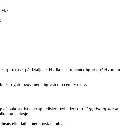
trykk.
.
ene, og fokuser på detaljene: Hvilke instrumenter hører du? Hvordan
dybde – og du begynner å høre den på en ny måte.
 å søke aktivt etter spillelister med titler som
“Oppdag ny norsk
itet og variasjon.
frobeats eller latinamerikansk cumbia.