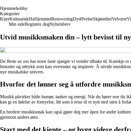
H
jemmehobby
Kategorier
Klær
Kulinarisk
Ha
Hjemmet
Renovering
Dyr
Øvelse
Skjønnhet
Velvære
V
Min side
Registrer deg
Nyhetsbrev
Utvid musikksmaken din – lytt bevisst til n
De fleste av oss har noen faste sjangre vi vender tilbake til. Kanskje er
historier og uttrykk som kan overraske og inspirere. Å utvide musikksm
nye musikalske univers.
Hvorfor det lønner seg å utfordre musikk
Musikk påvirker både humør, tanker og energi. Når du hører noe du ikke 
kan gi en følelse av fornyelse, litt som å reise til et nytt sted uten å forla
En bredere musikksmak kan også gjøre deg mer åpen for andre kulturer 
gjennom andres ører.
Start med det kjente – og bygg videre derfr