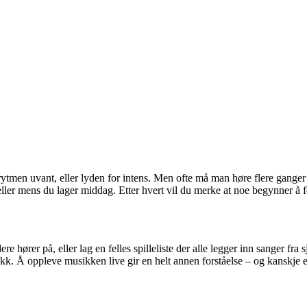
rytmen uvant, eller lyden for intens. Men ofte må man høre flere ganger
b eller mens du lager middag. Etter hvert vil du merke at noe begynner å 
hører på, eller lag en felles spilleliste der alle legger inn sanger fra
ykk. Å oppleve musikken live gir en helt annen forståelse – og kanskje e