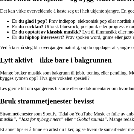
Det kan virke overveldende å kaste seg ut i helt ukjente sjangre. En god 
Er du glad i pop?
Prøv indiepop, elektronisk pop eller nordisk
Er du rockfan?
Utforsk bluesrock, postpunk eller progressiv ro
Er du opptatt av klassisk musikk?
Lytt til filmmusikk eller m
Er du hiphop-interessert?
Prøv spoken word, grime eller jazz-r
Ved å ta små steg blir overgangen naturlig, og du oppdager at sjangre o
Lytt aktivt – ikke bare i bakgrunnen
Mange bruker musikk som bakgrunn til jobb, trening eller pendling. Men
bygges rytmen opp? Hva gjør vokalen spesiell?
Les gjerne litt om sjangerens historie eller se dokumentarer om hvord
Bruk strømmetjenester bevisst
Strømmetjenester som Spotify, Tidal og YouTube Music er fulle av anbefa
musikk”
,
“Jazz for nybegynnere”
eller
“Global sounds”
. Mange redaks
Et annet tips er å finne en artist du liker, og se hvem de samarbeider me