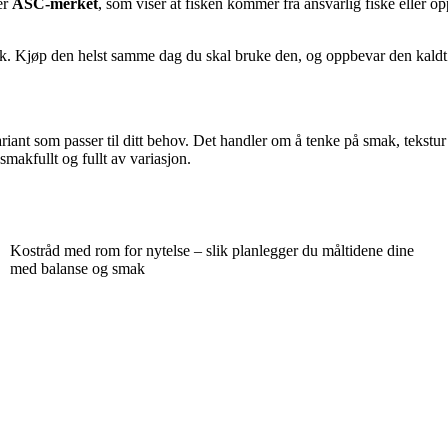
er
ASC-merket
, som viser at fisken kommer fra ansvarlig fiske eller o
isk. Kjøp den helst samme dag du skal bruke den, og oppbevar den kaldt
variant som passer til ditt behov. Det handler om å tenke på smak, tekstur
smakfullt og fullt av variasjon.
Kostråd med rom for nytelse – slik planlegger du måltidene dine
med balanse og smak