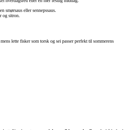
el hverdagsrett eller en mer festlig middag.
 en smørsaus eller sennepssaus.
r og sitron.
mens lette fisker som torsk og sei passer perfekt til sommerens