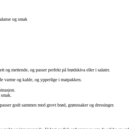
balanse og smak
tt og mettende, og passer perfekt på brødskiva eller i salater.
åde varme og kalde, og ypperlige i matpakken.
binasjon.
t smak.
de passer godt sammen med grovt brød, grønnsaker og dressinger.