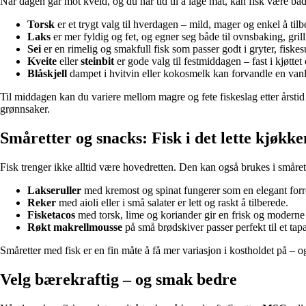
Når dagen går mot kveld, og du har tid til å lage mat, kan fisk være bå
Torsk
er et trygt valg til hverdagen – mild, mager og enkel å ti
Laks
er mer fyldig og fet, og egner seg både til ovnsbaking, gril
Sei
er en rimelig og smakfull fisk som passer godt i gryter, fiskesu
Kveite
eller
steinbit
er gode valg til festmiddagen – fast i kjøtte
Blåskjell
dampet i hvitvin eller kokosmelk kan forvandle en vanli
Til middagen kan du variere mellom magre og fete fiskeslag etter årstid
grønnsaker.
Småretter og snacks: Fisk i det lette kjøkke
Fisk trenger ikke alltid være hovedretten. Den kan også brukes i småret
Lakseruller
med kremost og spinat fungerer som en elegant forre
Reker
med aioli eller i små salater er lett og raskt å tilberede.
Fisketacos
med torsk, lime og koriander gir en frisk og moderne 
Røkt makrellmousse
på små brødskiver passer perfekt til et tap
Småretter med fisk er en fin måte å få mer variasjon i kostholdet på – o
Velg bærekraftig – og smak bedre