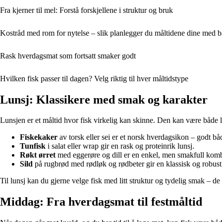
Fra kjerner til mel: Forstå forskjellene i struktur og bruk
Kostråd med rom for nytelse – slik planlegger du måltidene dine med 
Rask hverdagsmat som fortsatt smaker godt
Hvilken fisk passer til dagen? Velg riktig til hver måltidstype
Lunsj: Klassikere med smak og karakter
Lunsjen er et måltid hvor fisk virkelig kan skinne. Den kan være både le
Fiskekaker
av torsk eller sei er et norsk hverdagsikon – godt b
Tunfisk
i salat eller wrap gir en rask og proteinrik lunsj.
Røkt ørret
med eggerøre og dill er en enkel, men smakfull kom
Sild
på rugbrød med rødløk og rødbeter gir en klassisk og robus
Til lunsj kan du gjerne velge fisk med litt struktur og tydelig smak – 
Middag: Fra hverdagsmat til festmåltid