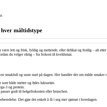
in
l hver måltidstype
være lett og frisk, fyldig og mettende, eller delikat og festlig – alt et
ordan du velger riktig – fra frokost til kveldsmat.
gi en smakfull og sunn start på dagen. Her handler det om milde smaker 
r som både metter og føles luksuriøs.
ega-3 og protein.
 passer godt til helgefrokosten eller brunchen.
forberedelse. Det gjør det enkelt å få i seg mer sjømat i hverdagen.