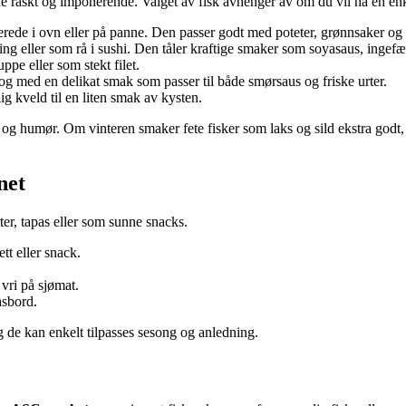
de raskt og imponerende. Valget av fisk avhenger av om du vil ha en enk
lberede i ovn eller på panne. Den passer godt med poteter, grønnsaker og
ling eller som rå i sushi. Den tåler kraftige smaker som soyasaus, ingefæ
ppe eller som stekt filet.
t og med en delikat smak som passer til både smørsaus og friske urter.
g kveld til en liten smak av kysten.
 og humør. Om vinteren smaker fete fisker som laks og sild ekstra godt, 
net
ter, tapas eller som sunne snacks.
tt eller snack.
vri på sjømat.
asbord.
g de kan enkelt tilpasses sesong og anledning.