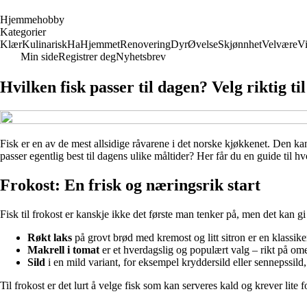
H
jemmehobby
Kategorier
Klær
Kulinarisk
Ha
Hjemmet
Renovering
Dyr
Øvelse
Skjønnhet
Velvære
V
Min side
Registrer deg
Nyhetsbrev
Hvilken fisk passer til dagen? Velg riktig ti
Fisk er en av de mest allsidige råvarene i det norske kjøkkenet. Den kan 
passer egentlig best til dagens ulike måltider? Her får du en guide til hv
Frokost: En frisk og næringsrik start
Fisk til frokost er kanskje ikke det første man tenker på, men det kan 
Røkt laks
på grovt brød med kremost og litt sitron er en klassike
Makrell i tomat
er et hverdagslig og populært valg – rikt på om
Sild
i en mild variant, for eksempel kryddersild eller sennepssild,
Til frokost er det lurt å velge fisk som kan serveres kald og krever lite 