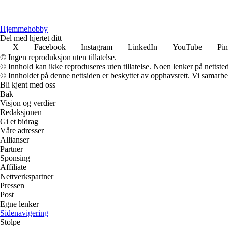
H
jemmehobby
Del med hjertet ditt
X
Facebook
Instagram
LinkedIn
YouTube
Pin
© Ingen reproduksjon uten tillatelse.
© Innhold kan ikke reproduseres uten tillatelse. Noen lenker på nettsted
© Innholdet på denne nettsiden er beskyttet av opphavsrett. Vi samarbe
Bli kjent med oss
Bak
Visjon og verdier
Redaksjonen
Gi et bidrag
Våre adresser
Allianser
Partner
Sponsing
Affiliate
Nettverkspartner
Pressen
Post
Egne lenker
Sidenavigering
Stolpe