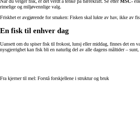
Når du velger fisk, er det verdt å tenke på bærekraft. Se etter
MSC-
ell
rimelige og miljøvennlige valg.
Friskhet er avgjørende for smaken: Fisken skal lukte av hav, ikke av f
En fisk til enhver dag
Uansett om du spiser fisk til frokost, lunsj eller middag, finnes det en 
nysgjerrighet kan fisk bli en naturlig del av alle dagens måltider – sunt, 
Fra kjerner til mel: Forstå forskjellene i struktur og bruk