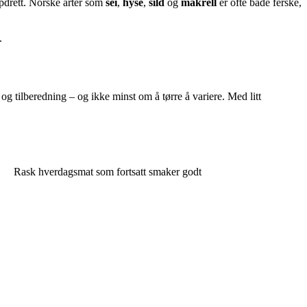
ppdrett. Norske arter som
sei
,
hyse
,
sild
og
makrell
er ofte både ferske,
.
 og tilberedning – og ikke minst om å tørre å variere. Med litt
Rask hverdagsmat som fortsatt smaker godt