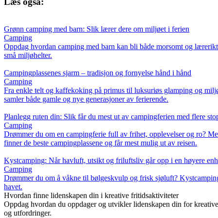
Læs også:
Grønn camping med barn: Slik lærer dere om miljøet i ferien
Camping
Oppdag hvordan camping med barn kan bli både morsomt og lærerikt – sam
små miljøhelter.
Campingplassenes sjarm – tradisjon og fornyelse hånd i hånd
Camping
Fra enkle telt og kaffekoking på primus til luksuriøs glamping og mil
samler både gamle og nye generasjoner av ferierende.
Planlegg ruten din: Slik får du mest ut av campingferien med flere sto
Camping
Drømmer du om en campingferie full av frihet, opplevelser og ro? Med r
finner de beste campingplassene og får mest mulig ut av reisen.
Kystcamping: Når havluft, utsikt og friluftsliv går opp i en høyere enh
Camping
Drømmer du om å våkne til bølgeskvulp og frisk sjøluft? Kystcamping g
havet.
Hvordan finne lidenskapen din i kreative fritidsaktiviteter
Oppdag hvordan du oppdager og utvikler lidenskapen din for kreative 
og utfordringer.