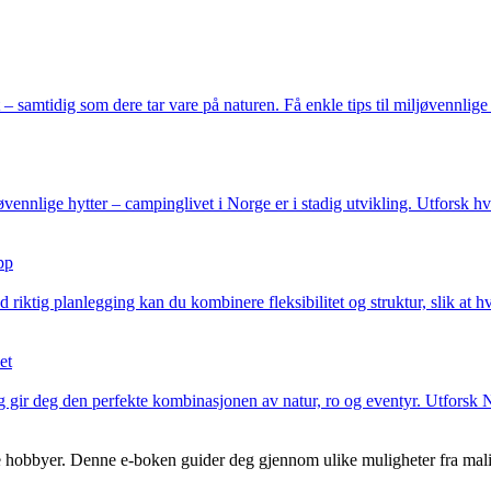
tidig som dere tar vare på naturen. Få enkle tips til miljøvennlige val
jøvennlige hytter – campinglivet i Norge er i stadig utvikling. Utforsk
pp
iktig planlegging kan du kombinere fleksibilitet og struktur, slik at hv
et
ir deg den perfekte kombinasjonen av natur, ro og eventyr. Utforsk Nor
hobbyer. Denne e-boken guider deg gjennom ulike muligheter fra maling