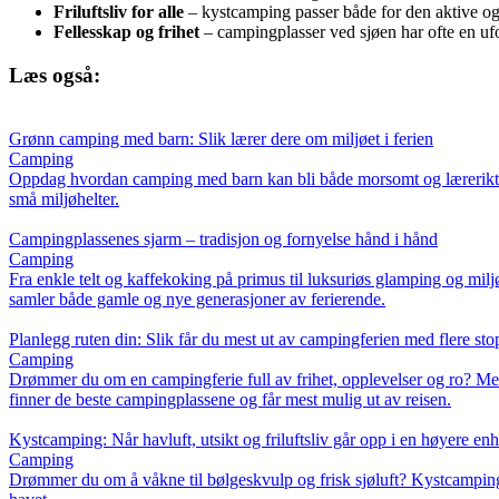
Friluftsliv for alle
– kystcamping passer både for den aktive og d
Fellesskap og frihet
– campingplasser ved sjøen har ofte en ufo
Læs også:
Grønn camping med barn: Slik lærer dere om miljøet i ferien
Camping
Oppdag hvordan camping med barn kan bli både morsomt og lærerikt – sam
små miljøhelter.
Campingplassenes sjarm – tradisjon og fornyelse hånd i hånd
Camping
Fra enkle telt og kaffekoking på primus til luksuriøs glamping og mil
samler både gamle og nye generasjoner av ferierende.
Planlegg ruten din: Slik får du mest ut av campingferien med flere sto
Camping
Drømmer du om en campingferie full av frihet, opplevelser og ro? Med r
finner de beste campingplassene og får mest mulig ut av reisen.
Kystcamping: Når havluft, utsikt og friluftsliv går opp i en høyere enh
Camping
Drømmer du om å våkne til bølgeskvulp og frisk sjøluft? Kystcamping g