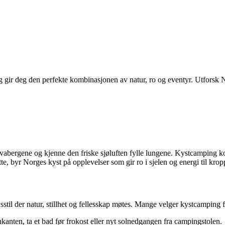
ir deg den perfekte kombinasjonen av natur, ro og eventyr. Utforsk Nor
 svabergene og kjenne den friske sjøluften fylle lungene. Kystcamping 
tte, byr Norges kyst på opplevelser som gir ro i sjelen og energi til krop
til der natur, stillhet og fellesskap møtes. Mange velger kystcamping fo
anten, ta et bad før frokost eller nyt solnedgangen fra campingstolen.