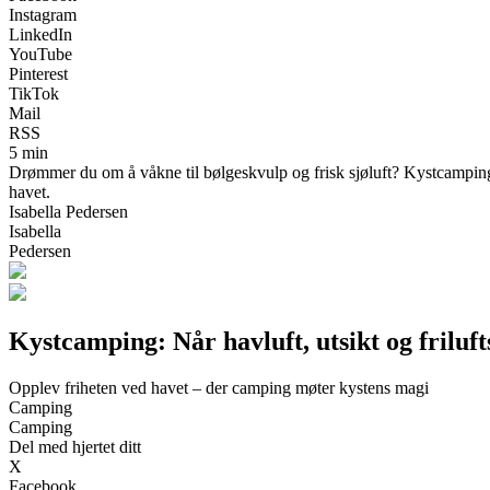
Instagram
LinkedIn
YouTube
Pinterest
TikTok
Mail
RSS
5 min
Drømmer du om å våkne til bølgeskvulp og frisk sjøluft? Kystcamping g
havet.
Isabella Pedersen
Isabella
Pedersen
Kystcamping: Når havluft, utsikt og friluft
Opplev friheten ved havet – der camping møter kystens magi
Camping
Camping
Del med hjertet ditt
X
Facebook