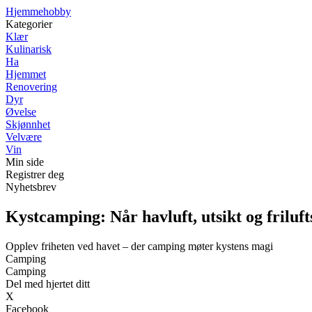
H
jemmehobby
Kategorier
Klær
Kulinarisk
Ha
Hjemmet
Renovering
Dyr
Øvelse
Skjønnhet
Velvære
Vin
Min side
Registrer deg
Nyhetsbrev
Kystcamping: Når havluft, utsikt og friluft
Opplev friheten ved havet – der camping møter kystens magi
Camping
Camping
Del med hjertet ditt
X
Facebook