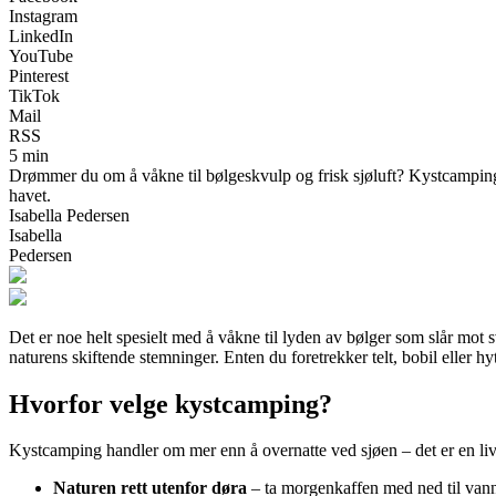
Instagram
LinkedIn
YouTube
Pinterest
TikTok
Mail
RSS
5 min
Drømmer du om å våkne til bølgeskvulp og frisk sjøluft? Kystcamping g
havet.
Isabella Pedersen
Isabella
Pedersen
Det er noe helt spesielt med å våkne til lyden av bølger som slår mot
naturens skiftende stemninger. Enten du foretrekker telt, bobil eller hy
Hvorfor velge kystcamping?
Kystcamping handler om mer enn å overnatte ved sjøen – det er en livss
Naturen rett utenfor døra
– ta morgenkaffen med ned til vannk