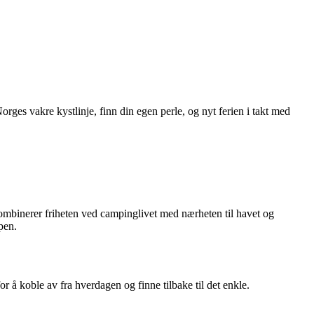
ges vakre kystlinje, finn din egen perle, og nyt ferien i takt med
kombinerer friheten ved campinglivet med nærheten til havet og
pen.
r å koble av fra hverdagen og finne tilbake til det enkle.