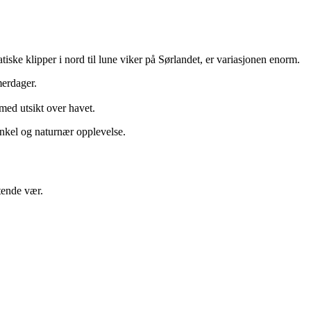
ske klipper i nord til lune viker på Sørlandet, er variasjonen enorm.
merdager.
 med utsikt over havet.
enkel og naturnær opplevelse.
ftende vær.