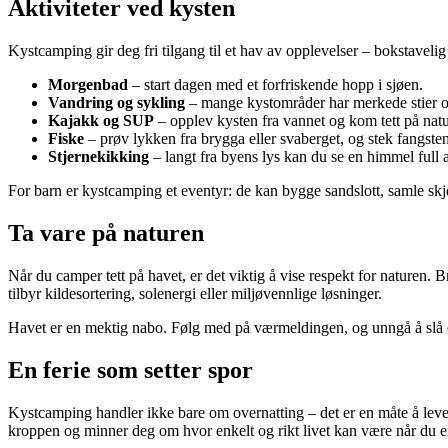
Aktiviteter ved kysten
Kystcamping gir deg fri tilgang til et hav av opplevelser – bokstavelig 
Morgenbad
– start dagen med et forfriskende hopp i sjøen.
Vandring og sykling
– mange kystområder har merkede stier og 
Kajakk og SUP
– opplev kysten fra vannet og kom tett på nat
Fiske
– prøv lykken fra brygga eller svaberget, og stek fangsten
Stjernekikking
– langt fra byens lys kan du se en himmel full a
For barn er kystcamping et eventyr: de kan bygge sandslott, samle skj
Ta vare på naturen
Når du camper tett på havet, er det viktig å vise respekt for naturen. 
tilbyr kildesortering, solenergi eller miljøvennlige løsninger.
Havet er en mektig nabo. Følg med på værmeldingen, og unngå å slå o
En ferie som setter spor
Kystcamping handler ikke bare om overnatting – det er en måte å leve p
kroppen og minner deg om hvor enkelt og rikt livet kan være når du er