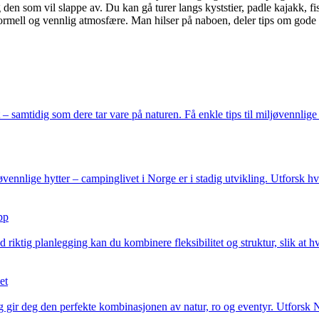
en som vil slappe av. Du kan gå turer langs kyststier, padle kajakk, fisk
rmell og vennlig atmosfære. Man hilser på naboen, deler tips om gode b
tidig som dere tar vare på naturen. Få enkle tips til miljøvennlige val
jøvennlige hytter – campinglivet i Norge er i stadig utvikling. Utforsk
pp
iktig planlegging kan du kombinere fleksibilitet og struktur, slik at hv
et
ir deg den perfekte kombinasjonen av natur, ro og eventyr. Utforsk Nor