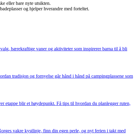
e eller bare nyte utsikten.
adeplasser og hjelper hverandre med forteltet.
g, bærekraftige vaner og aktiviteter som inspirerer barna til å bli
 hvordan tradisjon og fornyelse går hånd i hånd på campingplassene som
er etappe blir et høydepunkt. Få tips til hvordan du planlegger ruten,
ges vakre kystlinje, finn din egen perle, og nyt ferien i takt med