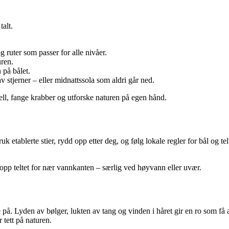
talt.
ruter som passer for alle nivåer.
uren.
 på bålet.
v stjerner – eller midnattssola som aldri går ned.
ell, fange krabber og utforske naturen på egen hånd.
Bruk etablerte stier, rydd opp etter deg, og følg lokale regler for bål og
pp teltet for nær vannkanten – særlig ved høyvann eller uvær.
å. Lyden av bølger, lukten av tang og vinden i håret gir en ro som få an
 tett på naturen.