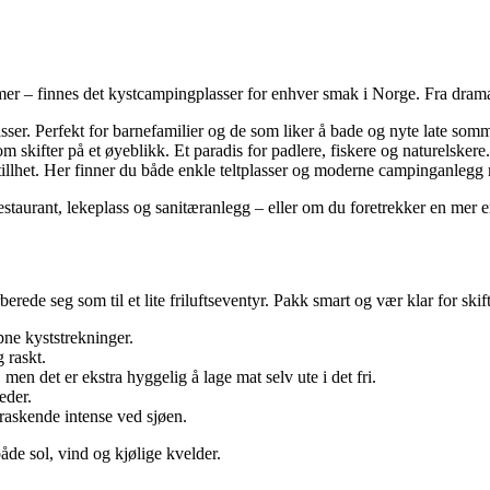
er – finnes det kystcampingplasser for enhver smak i Norge. Fra dramati
sser. Perfekt for barnefamilier og de som liker å bade og nyte late som
m skifter på et øyeblikk. Et paradis for padlere, fiskere og naturelskere.
 stillhet. Her finner du både enkle teltplasser og moderne campinganlegg
estaurant, lekeplass og sanitæranlegg – eller om du foretrekker en mer 
berede seg som til et lite friluftseventyr. Pakk smart og vær klar for ski
pne kyststrekninger.
 raskt.
men det er ekstra hyggelig å lage mat selv ute i det fri.
eder.
raskende intense ved sjøen.
både sol, vind og kjølige kvelder.