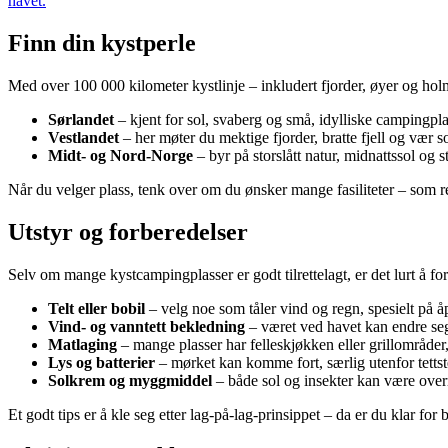
havet.
Finn din kystperle
Med over 100 000 kilometer kystlinje – inkludert fjorder, øyer og holm
Sørlandet
– kjent for sol, svaberg og små, idylliske campingpla
Vestlandet
– her møter du mektige fjorder, bratte fjell og vær so
Midt- og Nord-Norge
– byr på storslått natur, midnattssol og
Når du velger plass, tenk over om du ønsker mange fasiliteter – som r
Utstyr og forberedelser
Selv om mange kystcampingplasser er godt tilrettelagt, er det lurt å for
Telt eller bobil
– velg noe som tåler vind og regn, spesielt på å
Vind- og vanntett bekledning
– været ved havet kan endre seg
Matlaging
– mange plasser har felleskjøkken eller grillområder, 
Lys og batterier
– mørket kan komme fort, særlig utenfor tettst
Solkrem og myggmiddel
– både sol og insekter kan være over
Et godt tips er å kle seg etter lag-på-lag-prinsippet – da er du klar for 