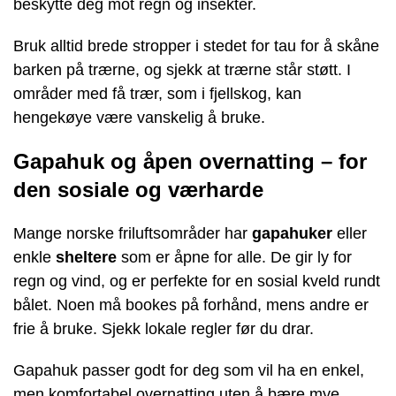
beskytte deg mot regn og insekter.
Bruk alltid brede stropper i stedet for tau for å skåne
barken på trærne, og sjekk at trærne står støtt. I
områder med få trær, som i fjellskog, kan
hengekøye være vanskelig å bruke.
Gapahuk og åpen overnatting – for
den sosiale og værharde
Mange norske friluftsområder har
gapahuker
eller
enkle
sheltere
som er åpne for alle. De gir ly for
regn og vind, og er perfekte for en sosial kveld rundt
bålet. Noen må bookes på forhånd, mens andre er
frie å bruke. Sjekk lokale regler før du drar.
Gapahuk passer godt for deg som vil ha en enkel,
men komfortabel overnatting uten å bære mye